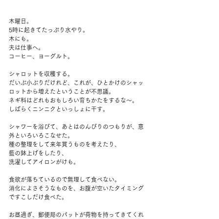
木曜日。
5時に起きてたっぷり水やり。
木にも。
夫は仕事へ。
コーヒー、ヨーグルト。
シャロットを収穫する。
だいぶ小ぶりだけれど、これが、ひとかけのシャッ
ロットから増えたということが不思議。
ネギ科はどれもおもしろい育ちかたをするな～。
しばらくニンニクといっしょに干す。
シャワーを浴びて、あとはのんびりのつもりが、意
外といろいろこなせた。
種の整理をして来年買うものを考えたり、
藍の鉢上げをしたり、
洗濯してアイロンがけも。
食欲が落ちているので無理して食べない。
消化によさそうなものを、お腹が空いたタイミング
ですこしだけ食べた。
お昼過ぎ、郵便局のパットが荷物を持ってきてくれ