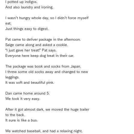
I potted up indigos.
And also laundry and ironing.
I wasn’t hungry whole day, so I didn’t force myself 
eat.
Just things easy to digest.
Pat came to deliver package in the afternoon.
Saige came along and asked a cookie.
“I just gave her treat!” Pat says.
Everyone here keep dog treat in their car.
The package was book and socks from Japan.
I threw some old socks away and changed to new 
leggings.
It was soft and beautiful pink.
Dan came home around 5.
We took it very easy.
After it got almost dark, we moved the huge trailer 
to the back.
It sure is like a bus.
We watched baseball, and had a relaxing night.