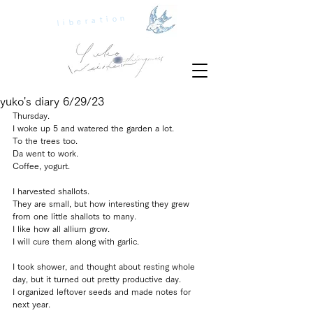
liberation
yuko's diary 6/29/23
Thursday.
I woke up 5 and watered the garden a lot.
To the trees too.
Da went to work.
Coffee, yogurt.
I harvested shallots.
They are small, but how interesting they grew 
from one little shallots to many.
I like how all allium grow.
I will cure them along with garlic.
I took shower, and thought about resting whole 
day, but it turned out pretty productive day.
I organized leftover seeds and made notes for 
next year.