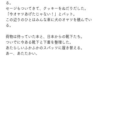
る。
セージもついてきて、クッキーをねだりだした。
「今オヤツあげたじゃない！」とパット。
この辺りのひとはみんな車に犬のオヤツを積んでい
る。
荷物は待っていた本と、日本からの靴下たち。
ついでに今ある靴下と下着を整理した。
あたらしいふかふかのスパッツに履き替える。
あー、あたたかい。
暑いので、ときどきふくらはぎまでまくったりしな
がらずっと履いていた。
夫は5時前に帰宅。
しばらくのんびりする。
暗くなる前に、大きなバスみたいなキャンピングカ
ーを、庭の端っこに移動させた。
野球を見たり、だらだらしてから寝る。
コメント