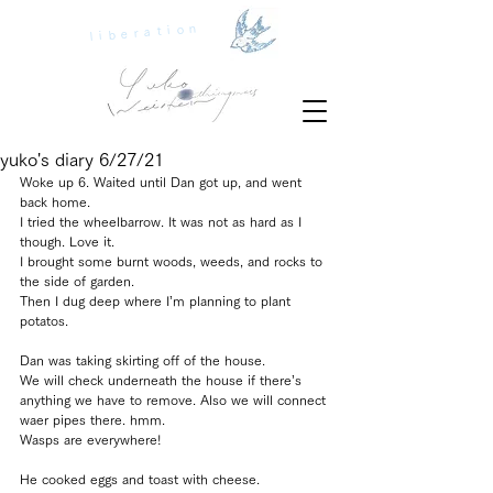
liberation
yuko's diary 6/27/21
Woke up 6. Waited until Dan got up, and went 
back home.
I tried the wheelbarrow. It was not as hard as I 
though. Love it.
I brought some burnt woods, weeds, and rocks to 
the side of garden.
Then I dug deep where I’m planning to plant 
potatos.
Dan was taking skirting off of the house. 
We will check underneath the house if there’s 
anything we have to remove. Also we will connect 
waer pipes there. hmm.
Wasps are everywhere!
He cooked eggs and toast with cheese. 