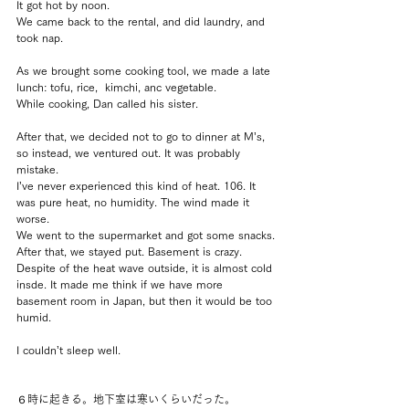
It got hot by noon.
We came back to the rental, and did laundry, and 
took nap.
As we brought some cooking tool, we made a late 
lunch: tofu, rice,  kimchi, anc vegetable.
While cooking, Dan called his sister.
After that, we decided not to go to dinner at M’s, 
so instead, we ventured out. It was probably 
mistake.
I’ve never experienced this kind of heat. 106. It 
was pure heat, no humidity. The wind made it 
worse.
We went to the supermarket and got some snacks.
After that, we stayed put. Basement is crazy. 
Despite of the heat wave outside, it is almost cold 
insde. It made me think if we have more 
basement room in Japan, but then it would be too 
humid.
I couldn’t sleep well.
６時に起きる。地下室は寒いくらいだった。