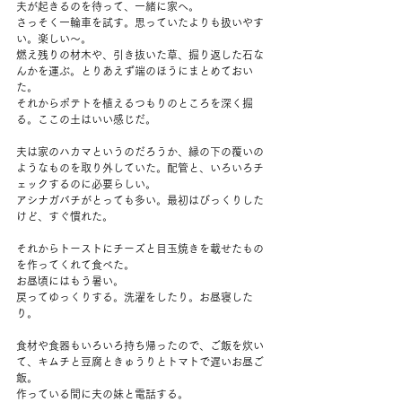
夫が起きるのを待って、一緒に家へ。
さっそく一輪車を試す。思っていたよりも扱いやす
い。楽しい～。
燃え残りの材木や、引き抜いた草、掘り返した石な
んかを運ぶ。とりあえず端のほうにまとめておい
た。
それからポテトを植えるつもりのところを深く掘
る。ここの土はいい感じだ。
夫は家のハカマというのだろうか、縁の下の覆いの
ようなものを取り外していた。配管と、いろいろチ
ェックするのに必要らしい。
アシナガバチがとっても多い。最初はびっくりした
けど、すぐ慣れた。
それからトーストにチーズと目玉焼きを載せたもの
を作ってくれて食べた。
お昼頃にはもう暑い。
戻ってゆっくりする。洗濯をしたり。お昼寝した
り。
食材や食器もいろいろ持ち帰ったので、ご飯を炊い
て、キムチと豆腐ときゅうりとトマトで遅いお昼ご
飯。
作っている間に夫の妹と電話する。