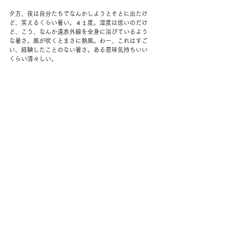
夕方、夜は自分たちでなんかしようとそとに出たけ
ど、笑えるくらい暑い。４１度。湿度は低いのだけ
ど、こう、なんか遠赤外線を全身に浴びているよう
な暑さ。風が吹くとまさに熱風。わー、これはすご
い、経験したことのない暑さ。ある意味気持ちいい
くらい清々しい。
笑いながらスーパーまで行って、でも何も考えられ
ずにとりあえずワカモレとチップスだけ買ってすぐ
に帰る。車をなんとか日陰に停め直す。
あとはもう家の中でひっそりとしていた。とにかく
地下室ってすごい。外があんななのに、中は寒いく
らいで長袖だ。アメリカは地下室がある家が多いけ
れど、日本ではそんなにないな、あれば夏は涼しい
のにと思ったけれど、問題は湿度だろうな～。
夜はなかなか寝付けなかった。
コメント