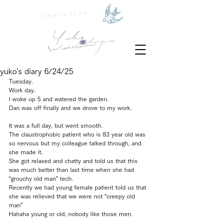
liberation
yuko's diary 6/24/25
Tuesday.
Work day.
I woke up 5 and watered the garden.
Dan was off finally and we drove to my work.
It was a full day, but went smooth.
The claustrophobic patient who is 83 year old was 
so nervous but my colleague talked through, and 
she made it.
She got relaxed and chatty and told us that this 
was much better than last time when she had 
“grouchy old man” tech.
Recently we had young female patient told us that 
she was relieved that we were not “creepy old 
man” 
Hahaha young or old, nobody like those men.