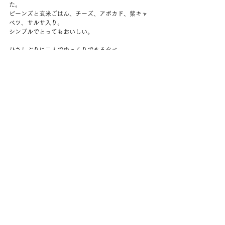
た。
ビーンズと玄米ごはん、チーズ、アボカド、紫キャ
ベツ、サルサ入り。
シンプルでとってもおいしい。
ひさしぶりに二人でゆっくりできる夕べ。
野球を見て、眠くなるまでダラダラする。
9時をすぎても暗くならないのが困ったけれど、涼し
くて気持ちいい夜。
NY市長予備選ですごくいい結果がでてうれしい。
最近いいニュースは貴重だ。
夫の方が先に寝てしまった。
夜ひとりじゃないのはやっぱり安心する。
コメント
コメントを追加…