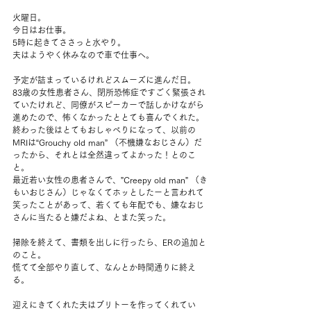
火曜日。
今日はお仕事。
5時に起きてささっと水やり。
夫はようやく休みなので車で仕事へ。
予定が詰まっているけれどスムーズに進んだ日。
83歳の女性患者さん、閉所恐怖症ですごく緊張され
ていたけれど、同僚がスピーカーで話しかけながら
進めたので、怖くなかったととても喜んでくれた。
終わった後はとてもおしゃべりになって、以前の
MRIは“Grouchy old man” （不機嫌なおじさん）だ
ったから、それとは全然違ってよかった！とのこ
と。
最近若い女性の患者さんで、”Creepy old man” （き
もいおじさん）じゃなくてホッとしたーと言われて
笑ったことがあって、若くても年配でも、嫌なおじ
さんに当たると嫌だよね、とまた笑った。
掃除を終えて、書類を出しに行ったら、ERの追加と
のこと。
慌てて全部やり直して、なんとか時間通りに終え
る。
迎えにきてくれた夫はブリトーを作ってくれてい