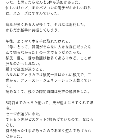
った、と思ったらなんと5件も追加があった。
忙しいけれど、またパソコンの調子がおかしい以外
は、スムーズにすすんでいった。
痛みが強くある人が多くて、それには消耗した。
からだが勝手に共振してしまう。
午後、ようやく本を手に取れたけれど、
『母にとって、韓国がそんなに大きな存在だったな
んて知らなかった』の一文でもうだめだった。
移民一世と二世の物語は数多くあるけれど、ここが
肝なのかもしれない。
親子で祖国が違うこと。
ちなみにアメリカでは移民一世はたんに移民で、二
世から、ファースト・ジェネレーションと数えてい
く。
読めなくて、残りの隙間時間は免許の勉強をした。
5時前までみっちり働いて、夫が迎えにきてくれて帰
宅。
セージが遊びにきた。
でももう夫がビスケット2枚あげていたので、なにも
なし。
持ち帰った仕事があったのであまり遊んであげられ
なかった。