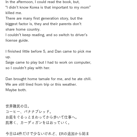
In the afternoon, I could read the book, but, 
“I didn’t know Korea is that important to my mom” 
killed me.
There are many first generation story, but the 
biggest factor is, they and their parents don’t 
share home country.
I couldn’t keep reading, and so switch to driver’s 
license guide.
I finished little before 5, and Dan came to pick me 
up.
Saige came to play but I had to work on computer, 
so I couldn’t play with her.
Dan brought home tamale for me, and he ate chili.
We are still tired from trip or this weather.
Maybe both.
世界難民の日。
コーヒー、バナナブレッド。
お庭をぐるっとまわってから歩いて仕事へ。
肌寒く、カーディガンをはおっていく。
今日は4件だけで少ないけれど、ERの追加から始ま