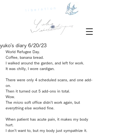
liberation
yuko's diary 6/20/23
World Refugee Day.
Coffee, banana bread.
I walked around the garden, and left for work.
It was chilly, I wore cardigan.
There were only 4 scheduled scans, and one add-
on.
Then it turned out 5 add-ons in total.
Wow.
The micro soft office didn’t work again, but 
everything else worked fine.
When patient has acute pain, it makes my body 
hurt.
I don’t want to, but my body just sympathize it.