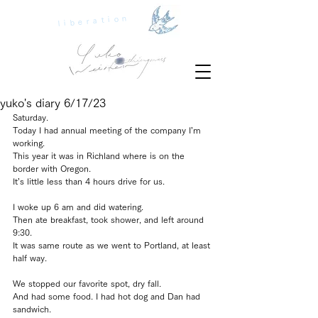
liberation
yuko's diary 6/17/23
Saturday.
Today I had annual meeting of the company I’m 
working.
This year it was in Richland where is on the 
border with Oregon.
It’s little less than 4 hours drive for us.
I woke up 6 am and did watering.
Then ate breakfast, took shower, and left around 
9:30.
It was same route as we went to Portland, at least 
half way.
We stopped our favorite spot, dry fall.
And had some food. I had hot dog and Dan had 
sandwich.