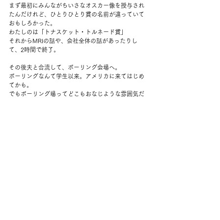
まず最初にみんながちいさなオスカー像を授与され
たんだけれど、ひとりひとり賞の名前が違っていて
おもしろかった。
わたしのは「トナスケット・トルネード賞」
それからMRIの話や、会社全体の話があったりし
て、2時間で終了。
その後夫と合流して、ボーリング会場へ。
ボーリングなんて学生以来。アメリカに来てはじめ
てかも。
でもボーリング場ってどこもおなじような雰囲気だ
な～。
けっこう若者も多いし、いろんな人種のひとがい
て、なかなかよかった。
1ゲームとすこしやったら時間切れ。もう腕が痛かっ
たのでちょうどよかった。
となりに移動してコメディショーを見る。
いわゆるスタンダップで、前の方にすわるとコメデ
ィアンに話しかけられるので、みんな前には座りた
がらない。
みんなと離れて端っこに座っていたのに、アジア人
の女性といって声をかけられる。
ブラックのコメディアンのひとで、ぜんぜん嫌な風
ではなかったけれど。