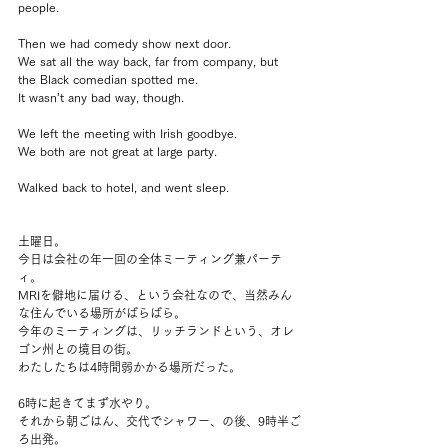
people.
Then we had comedy show next door.
We sat all the way back, far from company, but 
the Black comedian spotted me.
It wasn’t any bad way, though.
We left the meeting with Irish goodbye.
We both are not great at large party.
Walked back to hotel, and went sleep.
土曜日。
今日は会社の年一回の全体ミーティング兼パーテ
ィ。
MRIを僻地に届ける、という会社なので、当然みん
な住んでいる場所がばらばら。
今年のミーティングは、リッチランドという、オレ
ゴン州との境目の街。
わたしたちは4時間弱かかる場所だった。
6時に起きてまず水やり。
それから朝ごはん、交代でシャワー、の後、9時半ご
ろ出発。