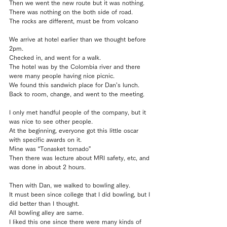
Then we went the new route but it was nothing.
There was nothing on the both side of road.
The rocks are different, must be from volcano
We arrive at hotel earlier than we thought before 
2pm.
Checked in, and went for a walk.
The hotel was by the Colombia river and there 
were many people having nice picnic.
We found this sandwich place for Dan’s lunch.
Back to room, change, and went to the meeting.
I only met handful people of the company, but it 
was nice to see other people.
At the beginning, everyone got this little oscar 
with specific awards on it.
Mine was “Tonasket tornado”
Then there was lecture about MRI safety, etc, and 
was done in about 2 hours.
Then with Dan, we walked to bowling alley.
It must been since college that I did bowling, but I 
did better than I thought.
All bowling alley are same.
I liked this one since there were many kinds of 