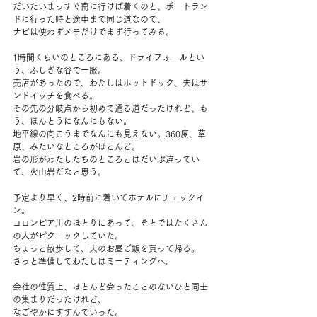
だいたいまっすぐ南に行けば着くのと、ポートラン
ドに行った時と途中まで同じ道なので、
ナビは使わずメモだけでまず行ってみる。
1時間くらいのところにある、ドライフォールとい
う、ふしぎな谷で一服。
売店があったので、わたしはホットドック、夫はサ
ンドイッチを食べる。
その先の分岐点から初めて通る道だったけれど、も
う、ほんとうになんにもない。
地平線の向こうまでなんにも見えない。360度、草
原、みたいなところがほとんど。
岩の形がわたしたちのところとはだいぶ違ってい
て、火山岩だなと思う。
予定より早く、2時前に着いてホテルにチェックイ
ン。
コロンビア川のほとりにあって、そとではたくさん
の人がピクニックしていた。
ちょっと散歩して、夫のお昼ご飯を買って帰る。
さっと準備してわたしはミーティングへ。
会社の性質上、ほとんど会ったことのないひと同士
の集まりだったけれど、
なごやかにすすんでいった。