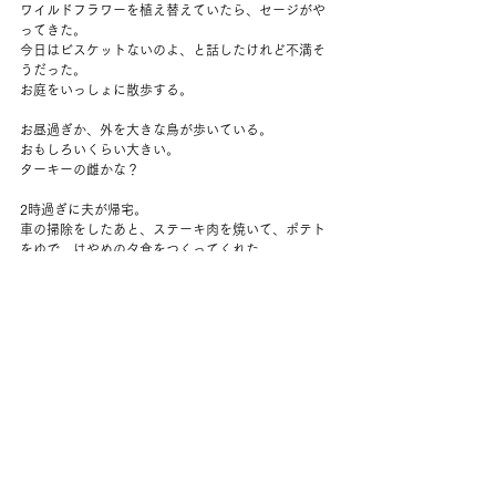
ワイルドフラワーを植え替えていたら、セージがや
ってきた。
今日はビスケットないのよ、と話したけれど不満そ
うだった。
お庭をいっしょに散歩する。
お昼過ぎか、外を大きな鳥が歩いている。
おもしろいくらい大きい。
ターキーの雌かな？
2時過ぎに夫が帰宅。
車の掃除をしたあと、ステーキ肉を焼いて、ポテト
をゆで、はやめの夕食をつくってくれた。
リンさんのところで買った、ふとめの青ネギに紫の
小さなタマネギがついているものを刻んでのせる。
ディルもすこし。
ぐっと冷えてきて、なんだかもう眠いので、5時前に
はパジャマに着替えた。
夫もつかれていて、ベッドに横になってカドル。
いつもは、ネットフリックスを見たり、携帯をさわ
ったりしながらひっついているけど、
なにもしないでじっとお互いの体温を感じているの
は気持ちがいい。
そのまま眠ってしまった。