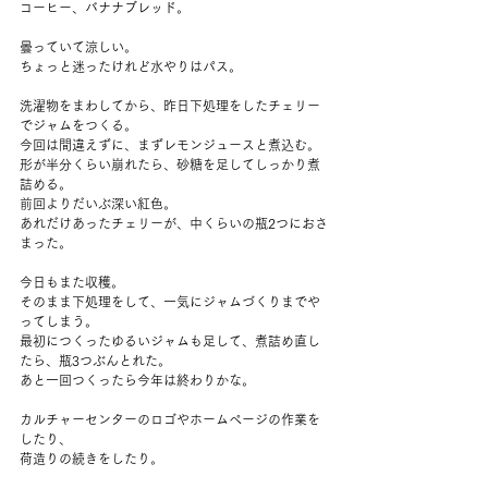
コーヒー、バナナブレッド。
曇っていて涼しい。
ちょっと迷ったけれど水やりはパス。
洗濯物をまわしてから、昨日下処理をしたチェリー
でジャムをつくる。
今回は間違えずに、まずレモンジュースと煮込む。
形が半分くらい崩れたら、砂糖を足してしっかり煮
詰める。
前回よりだいぶ深い紅色。
あれだけあったチェリーが、中くらいの瓶2つにおさ
まった。
今日もまた収穫。
そのまま下処理をして、一気にジャムづくりまでや
ってしまう。
最初につくったゆるいジャムも足して、煮詰め直し
たら、瓶3つぶんとれた。
あと一回つくったら今年は終わりかな。
カルチャーセンターのロゴやホームページの作業を
したり、
荷造りの続きをしたり。