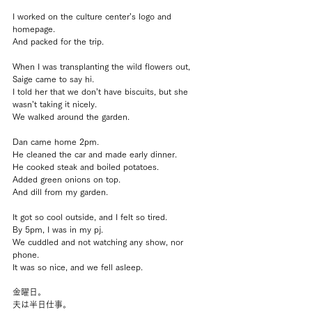
I worked on the culture center’s logo and 
homepage.
And packed for the trip.
When I was transplanting the wild flowers out, 
Saige came to say hi.
I told her that we don’t have biscuits, but she 
wasn’t taking it nicely.
We walked around the garden.
Dan came home 2pm.
He cleaned the car and made early dinner.
He cooked steak and boiled potatoes.
Added green onions on top.
And dill from my garden.
It got so cool outside, and I felt so tired.
By 5pm, I was in my pj.
We cuddled and not watching any show, nor 
phone.
It was so nice, and we fell asleep.
金曜日。
夫は半日仕事。