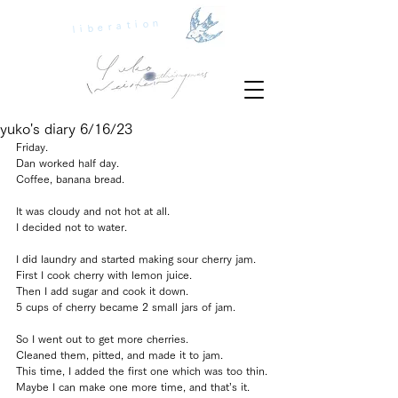
liberation
yuko's diary 6/16/23
Friday.
Dan worked half day.
Coffee, banana bread.
It was cloudy and not hot at all.
I decided not to water.
I did laundry and started making sour cherry jam.
First I cook cherry with lemon juice.
Then I add sugar and cook it down.
5 cups of cherry became 2 small jars of jam.
So I went out to get more cherries.
Cleaned them, pitted, and made it to jam.
This time, I added the first one which was too thin.
Maybe I can make one more time, and that’s it.