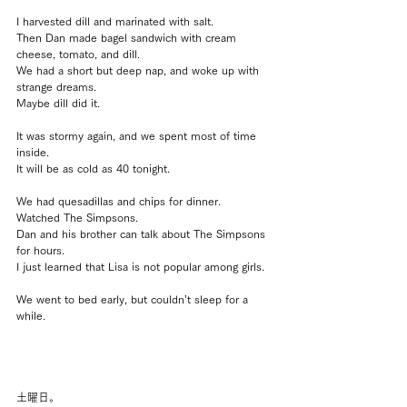
I harvested dill and marinated with salt.
Then Dan made bagel sandwich with cream 
cheese, tomato, and dill.
We had a short but deep nap, and woke up with 
strange dreams.
Maybe dill did it.
It was stormy again, and we spent most of time 
inside.
It will be as cold as 40 tonight.
We had quesadillas and chips for dinner.
Watched The Simpsons.
Dan and his brother can talk about The Simpsons 
for hours.
I just learned that Lisa is not popular among girls.
We went to bed early, but couldn’t sleep for a 
while.
土曜日。