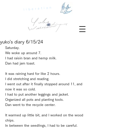
liberation
yuko's diary 6/15/24
Saturday.
We woke up around 7.
I had raisin bran and hemp milk.
Dan had jam toast.
It was raining hard for like 2 hours.
I did stretching and reading.
I went out after it finally stopped around 11, and 
now it was so cold.
I had to put another leggings and jacket.
Organized all pots and planting tools.
Dan went to the recycle center.
It warmed up little bit, and I worked on the wood 
chips.
In between the seedlings, I had to be careful.