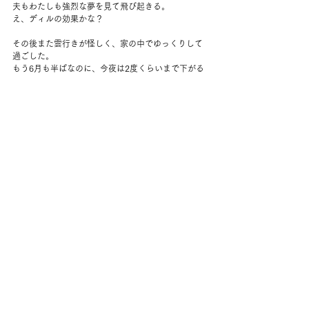
夫もわたしも強烈な夢を見て飛び起きる。
え、ディルの効果かな？
その後また雲行きが怪しく、家の中でゆっくりして
過ごした。
もう6月も半ばなのに、今夜は2度くらいまで下がる
みたい。
夜はケーサディーヤとチップス。
なぜかシンプソンズを見た。
夫の兄弟は古いシンプソンズのセリフで盛り上がれ
るくらいのファンだ。
わたしは今日、リサが学校でひとりぼっちというこ
とを知った。へー。
早くお布団に入ったけれど、しばらく寝付けず。
コメント
コメントを追加…