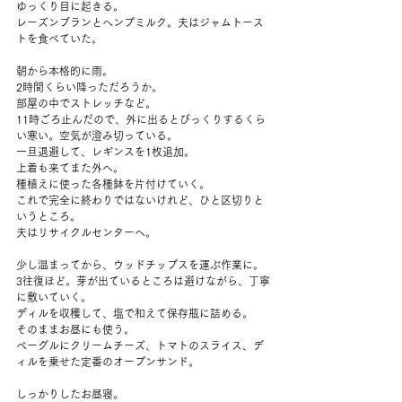
ゆっくり目に起きる。
レーズンブランとヘンプミルク。夫はジャムトース
トを食べていた。
朝から本格的に雨。
2時間くらい降っただろうか。
部屋の中でストレッチなど。
11時ごろ止んだので、外に出るとびっくりするくら
い寒い。空気が澄み切っている。
一旦退避して、レギンスを1枚追加。
上着も来てまた外へ。
種植えに使った各種鉢を片付けていく。
これで完全に終わりではないけれど、ひと区切りと
いうところ。
夫はリサイクルセンターへ。
少し温まってから、ウッドチップスを運ぶ作業に。
3往復ほど。芽が出ているところは避けながら、丁寧
に敷いていく。
ディルを収穫して、塩で和えて保存瓶に詰める。
そのままお昼にも使う。
ベーグルにクリームチーズ、トマトのスライス、デ
ィルを乗せた定番のオープンサンド。
しっかりしたお昼寝。