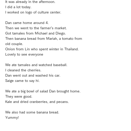
It was already in the afternoon.
I did a lot today.
I worked on logo of culture center.
Dan came home around 4.
Then we went to the farmer’s market.
Got tamales from Michael and Diego.
Then banana bread from Mariah, a tomato from 
old couple.
Onion from Lin who spent winter in Thailand.
Lovely to see everyone
We ate tamales and watched baseball.
I cleaned the cherries.
Dan went out and washed his car.
Saige came to say hi.
We ate a big bowl of salad Dan brought home.
They were good.
Kale and dried cranberries, and pecans.
We also had some banana bread.
Yummy!