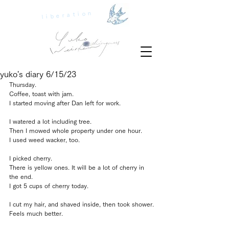
liberation
yuko's diary 6/15/23
Thursday.
Coffee, toast with jam.
I started moving after Dan left for work.
I watered a lot including tree.
Then I mowed whole property under one hour.
I used weed wacker, too.
I picked cherry.
There is yellow ones. It will be a lot of cherry in 
the end.
I got 5 cups of cherry today.
I cut my hair, and shaved inside, then took shower.
Feels much better.