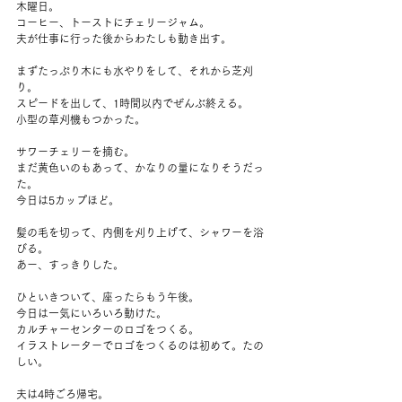
木曜日。
コーヒー、トーストにチェリージャム。
夫が仕事に行った後からわたしも動き出す。
まずたっぷり木にも水やりをして、それから芝刈
り。
スピードを出して、1時間以内でぜんぶ終える。
小型の草刈機もつかった。
サワーチェリーを摘む。
まだ黄色いのもあって、かなりの量になりそうだっ
た。
今日は5カップほど。
髪の毛を切って、内側を刈り上げて、シャワーを浴
びる。
あー、すっきりした。
ひといきついて、座ったらもう午後。
今日は一気にいろいろ動けた。
カルチャーセンターのロゴをつくる。
イラストレーターでロゴをつくるのは初めて。たの
しい。
夫は4時ごろ帰宅。