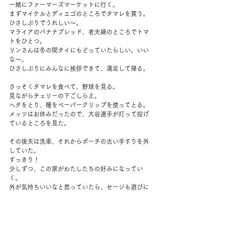
一緒にファーマーズマーケットに行く。
まずマイケルとディエゴのところでタマレを買う。
ひさしぶりでうれしい～。
マライアのバナナブレッド、老夫婦のところでトマ
トをひとつ。
リンさんは冬の間タイにもどっていたらしい。いい
な～。
ひさしぶりにみんなに挨拶できて、満足して帰る。
さっそくタマレを食べて、野球を見る。
見ながらチェリーの下ごしらえ。
ヘタをとり、種をペーパークリップを使ってとる。
メッツはお休みだったので、大谷選手が打って投げ
ているところを見た。
その後夫は洗車、それからポーチの古い手すりを外
していた。
すっきり！
少しずつ、この家がわたしたちの好みになってい
く。
外が気持ちいいなと思っていたら、セージも遊びに
くる。
最後のビスケット。
それからお庭をくるりと散歩。