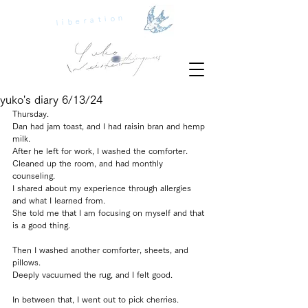
liberation
yuko's diary 6/13/24
Thursday.
Dan had jam toast, and I had raisin bran and hemp 
milk.
After he left for work, I washed the comforter.
Cleaned up the room, and had monthly 
counseling.
I shared about my experience through allergies 
and what I learned from.
She told me that I am focusing on myself and that 
is a good thing.
Then I washed another comforter, sheets, and 
pillows.
Deeply vacuumed the rug, and I felt good.
In between that, I went out to pick cherries.