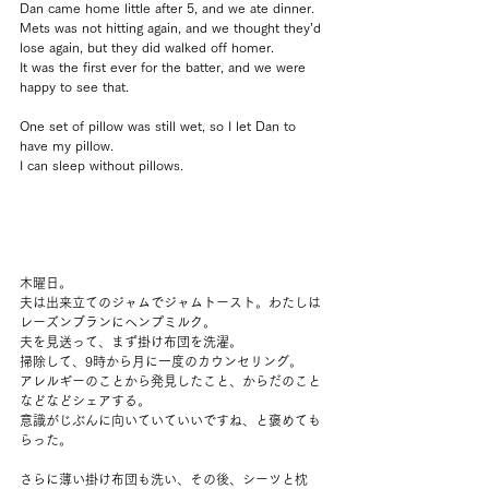
Dan came home little after 5, and we ate dinner.
Mets was not hitting again, and we thought they’d 
lose again, but they did walked off homer.
It was the first ever for the batter, and we were 
happy to see that.
One set of pillow was still wet, so I let Dan to 
have my pillow.
I can sleep without pillows.
木曜日。
夫は出来立てのジャムでジャムトースト。わたしは
レーズンブランにヘンプミルク。
夫を見送って、まず掛け布団を洗濯。
掃除して、9時から月に一度のカウンセリング。
アレルギーのことから発見したこと、からだのこと
などなどシェアする。
意識がじぶんに向いていていいですね、と褒めても
らった。
さらに薄い掛け布団も洗い、その後、シーツと枕