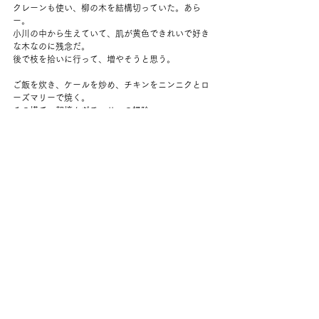
クレーンも使い、柳の木を結構切っていた。あら
ー。
小川の中から生えていて、肌が黄色できれいで好き
な木なのに残念だ。
後で枝を拾いに行って、増やそうと思う。
ご飯を炊き、ケールを炒め、チキンをニンニクとロ
ーズマリーで焼く。
その横で、朝摘んだチェリーの掃除。
そのままジャムをつくる。
夫のコーヒー用に取っておいた砂糖も使っちゃう。
煮沸消毒までスムーズに終えた。
缶詰の作業は一度始めると感覚が戻ってくる。
日本から小包が届く。
小さな、でもうれしいサプライズも。
なんだか繋がっている感じがしてたのしかった。
夫は5時すぎに帰宅。すぐに晩御飯にする。
メッツ、今日も打たない。
あーあまた負けるのかーと思っていたら、逆転サヨ
ナラホームラン！
なんと打者にとって初めてのサヨナラらしく、すご
い瞬間だなぁと思いながら見た。