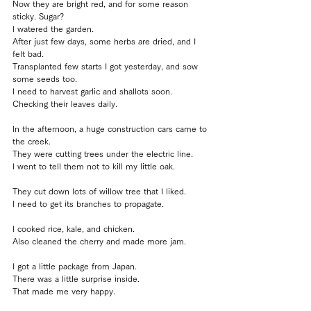
Now they are bright red, and for some reason 
sticky. Sugar?
I watered the garden.
After just few days, some herbs are dried, and I 
felt bad.
Transplanted few starts I got yesterday, and sow 
some seeds too.
I need to harvest garlic and shallots soon.
Checking their leaves daily.
In the afternoon, a huge construction cars came to 
the creek.
They were cutting trees under the electric line.
I went to tell them not to kill my little oak.
They cut down lots of willow tree that I liked.
I need to get its branches to propagate.
I cooked rice, kale, and chicken.
Also cleaned the cherry and made more jam.
I got a little package from Japan.
There was a little surprise inside.
That made me very happy.