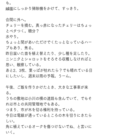
も。
絨毯にしっかり掃除機をかけて、すっきり。
合間に外へ。
チェリーを摘む。真っ赤になったチェリーはちょっ
とベタつく。糖分？
水やり。
ちょっと間があいただけでくたっとなっているハー
ブもあり、焦る。
昨日届いた苗を植え替えたり、少し種を足したり。
ニンニクとシャロットをそろそろ収穫しなければと
思い、観察している。
あと2、3枚、葉っぱが枯れたら？でも晴れている日
にしたいし、週末は雨の予報。うーん。
午後、ご飯を作りかけたとき、大きな工事車が来
る。
うちの敷地は小川の横の道路も含んでいて、でもそ
れは市との共同管理地でもある。
つまり、市が木を切る権利を持っている。
今日は電線が通っているところの木を切りにきたら
しい。
角に植えているオークを傷つけないでね、と言いに
いく。