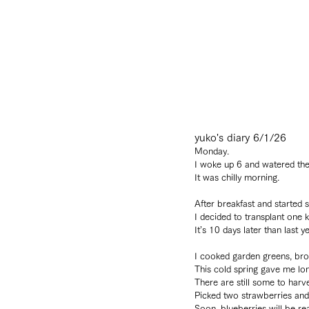
yuko's diary 6/1/26
Monday.
I woke up 6 and watered the
It was chilly morning.
After breakfast and started
I decided to transplant one
It’s 10 days later than last ye
I cooked garden greens, broc
This cold spring gave me lo
There are still some to harve
Picked two strawberries and
Soon, blueberries will be re