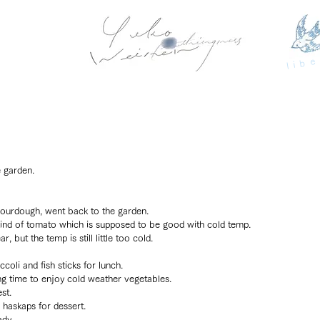
libe
 garden.
 sourdough, went back to the garden.
 kind of tomato which is supposed to be good with cold temp.
ar, but the temp is still little too cold.
coli and fish sticks for lunch.
ng time to enjoy cold weather vegetables.
st.
 haskaps for dessert.
ady.