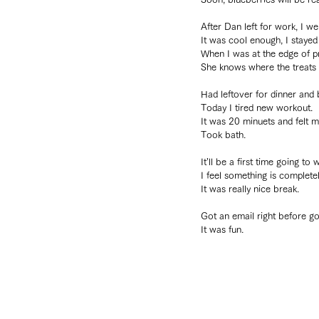
After Dan left for work, I 
It was cool enough, I stayed
When I was at the edge of pr
She knows where the treats 
Had leftover for dinner and
Today I tired new workout.
It was 20 minuets and felt m
Took bath.
It’ll be a first time going t
I feel something is complete
It was really nice break.
Got an email right before go
It was fun.