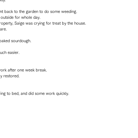
went back to the garden to do some weeding.
 outside for whole day.
operty, Saige was crying for treat by the house.
are.
 baked sourdough.
uch easier.
o work after one week break.
ly restored.
ing to bed, and did some work quickly.