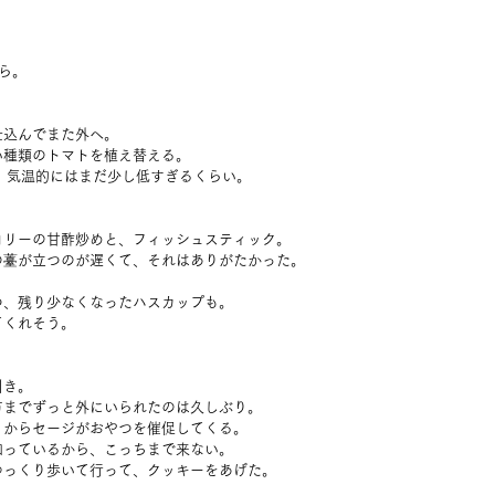
ら。
仕込んでまた外へ。
い種類のトマトを植え替える。
、気温的にはまだ少し低すぎるくらい。
コリーの甘酢炒めと、フィッシュスティック。
の薹が立つのが遅くて、それはありがたかった。
つ、残り少なくなったハスカップも。
てくれそう。
。
引き。
方までずっと外にいられたのは久しぶり。
くからセージがおやつを催促してくる。
知っているから、こっちまで来ない。
ゆっくり歩いて行って、クッキーをあげた。