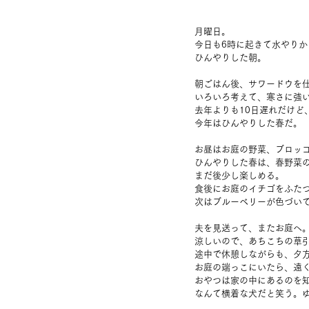
月曜日。
今日も6時に起きて水やりか
ひんやりした朝。
朝ごはん後、サワードウを
いろいろ考えて、寒さに強
去年よりも10日遅れだけど
今年はひんやりした春だ。
お昼はお庭の野菜、ブロッ
ひんやりした春は、春野菜
まだ後少し楽しめる。
食後にお庭のイチゴをふた
次はブルーベリーが色づい
夫を見送って、またお庭へ
涼しいので、あちこちの草
途中で休憩しながらも、夕
お庭の端っこにいたら、遠
おやつは家の中にあるのを
なんて横着な犬だと笑う。