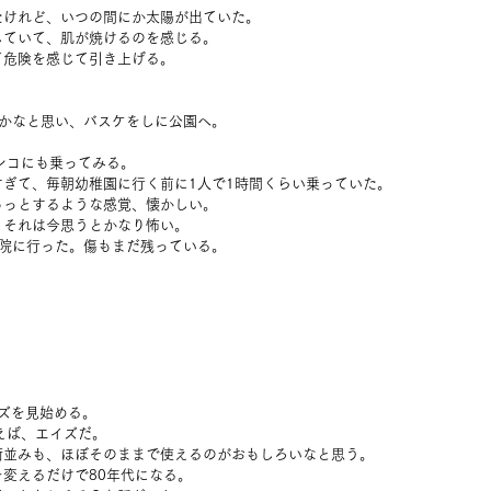
たけれど、いつの間にか太陽が出ていた。
していて、肌が焼けるのを感じる。
て危険を感じて引き上げる。
たかなと思い、バスケをしに公園へ。
ンコにも乗ってみる。
ぎて、毎朝幼稚園に行く前に1人で1時間くらい乗っていた。
ゅっとするような感覚、懐かしい。
、それは今思うとかなり怖い。
病院に行った。傷もまだ残っている。
シリーズを見始める。
えば、エイズだ。
街並みも、ほぼそのままで使えるのがおもしろいなと思う。
変えるだけで80年代になる。