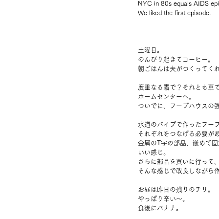
NYC in 80s equals AIDS epi
We liked the first episode.
土曜日。
のんびり起きてコーヒー。
朝ごはんは夫がつくってく
度重なる霜で？それとも車
ホームセンターへ。
ついでに、フープハウスの
水道のパイプで作ったフー
それぞれをつなげる必要が
金属のT字の部品、嵌めて
いい感じ。
さらに部品を買いに行って
そんな感じで改良しながら
お昼は昨日の残りのチリ。
やっぱり辛い～。
食後にバナナ。