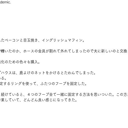
demic.
れたベーコンと目玉焼き、イングリッシュマフィン。
で轢いたのか、ホースの金具が割れて外れてしまったので夫に新しいのと交換
強化のための色々も購入。
プハウスは、鹿よけのネットをかけるとたわんでしまった。
ある。
固定するリングを使って、ふたつのフープを固定した。
、続けていると、４つのフープ全て一緒に固定する方法を思いついた。この方
作業していて、どんどん良い感じになってきた。