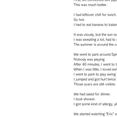
This was much better.
I had leftover chili for lunch.
So hot.
I had to eat banana to balan
It was cloudy, but the sun w
I was sweating a lot, had to 
The summer is around the c
We went to park around 5p
Nobody was playing.
After 40 minutes, I went to t
When I was little, I loved sw
I went to park to play swing
I jumped and got hurt twice 
Those scars are still visible.
We had salad for dinner.
I took shower.
I got some kind of allergy, yi
We started watching “Eric” on