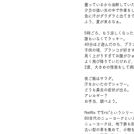
曇っているから油断してい
夕方の強い光の中で作業を
急に汗がダラダラと出てき
ふう、夏が来るなぁ。
5時ごろ、もう涼しくなっ
誰もいなくてラッキー。
40分ほど遊んだのち、ブラ
子供の頃、ブランコが好きす
高く上がりすぎてお腹がひ
よく飛び降りていたけれど
2度、大きめの怪我をして
夜ご飯はサラダ。
汗をかいたのでシャワー。
どうも鼻炎の症状が出る。
アレルギー？
お手当、調べよう。
Netflix で”Eric”という
80年代のニューヨークとい
ニューヨークは、地下鉄も
古い型の車を集めて、小物を