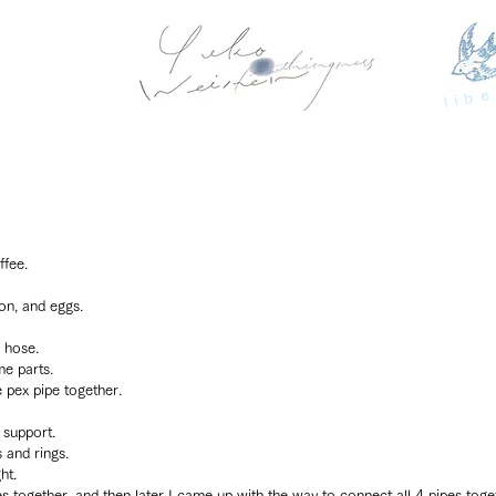
libe
ffee.
on, and eggs.
n hose.
e parts.
e pex pipe together.
support.
 and rings.
ht.
s together, and then later I came up with the way to connect all 4 pipes toge