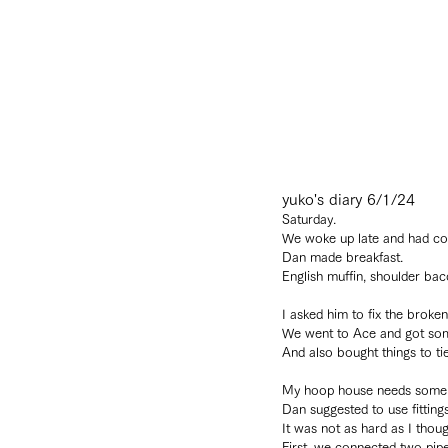
yuko's diary 6/1/24
Saturday.
We woke up late and had co
Dan made breakfast.
English muffin, shoulder bac
I asked him to fix the broke
We went to Ace and got som
And also bought things to ti
My hoop house needs some 
Dan suggested to use fittings
It was not as hard as I thoug
First, we connected two pipe