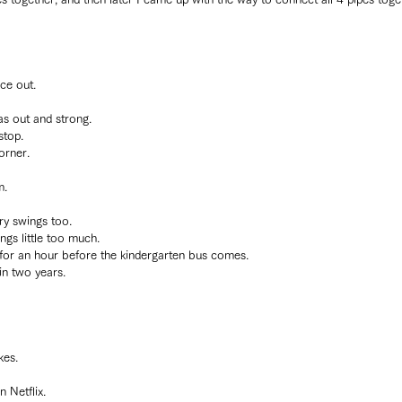
ce out.
as out and strong.
stop.
orner.
m.
ry swings too.
ings little too much.
 for an hour before the kindergarten bus comes.
in two years.
kes.
 Netflix.