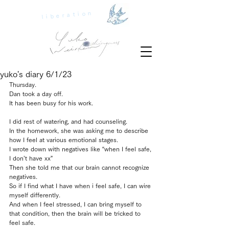
liberation
yuko's diary 6/1/23
Thursday.
Dan took a day off.
It has been busy for his work.
I did rest of watering, and had counseling.
In the homework, she was asking me to describe 
how I feel at various emotional stages.
I wrote down with negatives like “when I feel safe, 
I don’t have xx”
Then she told me that our brain cannot recognize 
negatives.
So if I find what I have when i feel safe, I can wire 
myself differently.
And when I feel stressed, I can bring myself to 
that condition, then the brain will be tricked to 
feel safe.