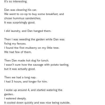
It’s so interesting.
Dan was cleaning his car.
We went to co-op to buy some breakfast, and 
chose hummus sandwiches.
It was surprisingly good.
I did laundry, and Dan hanged them.
Then I was weeding the garden while Dan was 
fixing my fences.
I found the first mulberry on my little tree.
We had few of them.
Then Dan made hot dog for lunch.
I wasn’t sure how the sausage with potato tasting, 
but it was actually good.
Then we had a long nap.
I had 3 hours, and longer for him.
I woke up around 4, and started watering the 
garden.
I watered deeply.
It cooled down quickly and was nice being outside.