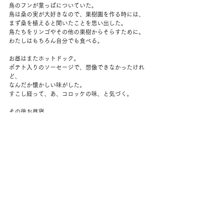
鳥のフンが葉っぱについていた。
鳥は桑の実が大好きなので、果樹園を作る時には、
まず桑を植えると聞いたことを思い出した。
鳥たちをリンゴやその他の果樹からそらすために。
わたしはもちろん自分でも食べる。
お昼はまたホットドック。
ポテト入りのソーセージで、想像できなかったけれ
ど、
なんだか懐かしい味がした。
すこし経って、あ、コロッケの味、と気づく。
その後お昼寝。
しっかりたっぷり3時間くらい寝たと思う。
4時ごろ起き上がって、わたしは水やりを。
根元にたっぷり。
今日は涼しくなるのが早くて、外にいるのが気持ち
よかった。
夫がラーメンをつくってくれている間にシャワーを
浴びる。
紫キャベツとトマト入りのカラフルなラーメン。
夜、ちょっとぞっとしないことがあった。