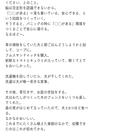
ください、とのこと。
脳は否定形を認識できないから。
「〇〇がある」＝落ち着いている、安心できる、と
いう回路をつくっていく。
そうすると、パニックの時に「〇〇がある」環境を
つくることで安心に導ける。
なるほど～。
車の掃除をしていた夫と朝ごはんどうしようかと話
して、コープに。
フムスサンドイッチを購入。
新鮮なトマトとキュウリが入っていて、軽くてとて
もおいしかった。
洗濯機を回していたら、夫が干してくれた。
洗濯は夫が唯一苦手な家事。
その後、草引きや、お庭の世話をする。
夫はわたしがつくった木のフェンスをいくつも直し
てくれた。
桑の実がはじめてなっていたので、夫と6つほど食べ
る。
なかなかおいしい。
これまでにたくさん植えた果樹のなかで、収穫でき
たのはこれが初めてかも。