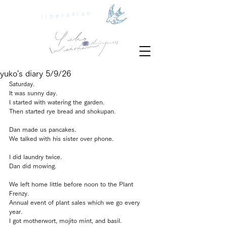
liberation
yuko's diary 5/9/26
Saturday.
It was sunny day.
I started with watering the garden.
Then started rye bread and shokupan.
Dan made us pancakes.
We talked with his sister over phone.
I did laundry twice.
Dan did mowing.
We left home little before noon to the Plant 
Frenzy.
Annual event of plant sales which we go every 
year.
I got motherwort, mojito mint, and basil.