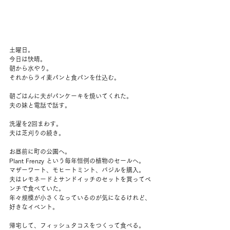
土曜日。
今日は快晴。
朝から水やり。
それからライ麦パンと食パンを仕込む。
朝ごはんに夫がパンケーキを焼いてくれた。
夫の妹と電話で話す。
洗濯を2回まわす。
夫は芝刈りの続き。
お昼前に町の公園へ。
Plant Frenzy という毎年恒例の植物のセールへ。
マザーワート、モヒートミント、バジルを購入。
夫はレモネードとサンドイッチのセットを買ってベ
ンチで食べていた。
年々規模が小さくなっているのが気になるけれど、
好きなイベント。
帰宅して、フィッシュタコスをつくって食べる。