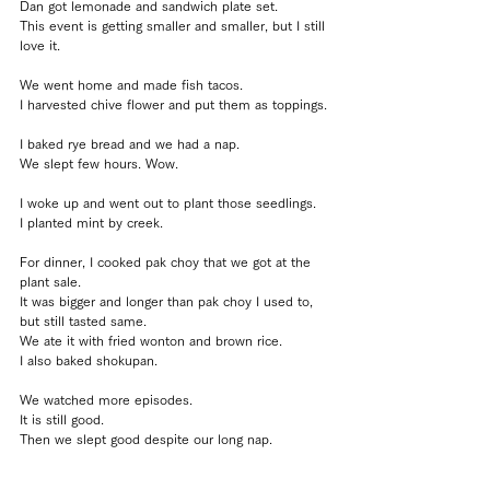
Dan got lemonade and sandwich plate set.
This event is getting smaller and smaller, but I still 
love it.
We went home and made fish tacos.
I harvested chive flower and put them as toppings.
I baked rye bread and we had a nap.
We slept few hours. Wow.
I woke up and went out to plant those seedlings.
I planted mint by creek.
For dinner, I cooked pak choy that we got at the 
plant sale.
It was bigger and longer than pak choy I used to, 
but still tasted same.
We ate it with fried wonton and brown rice.
I also baked shokupan.
We watched more episodes.
It is still good.
Then we slept good despite our long nap.