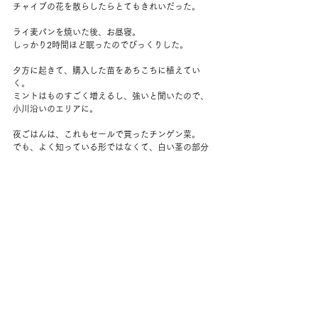
チャイブの花を散らしたらとてもきれいだった。
ライ麦パンを焼いた後、お昼寝。
しっかり2時間ほど眠ったのでびっくりした。
夕方に起きて、購入した苗をあちこちに植えてい
く。
ミントはものすごく増えるし、強いと聞いたので、
小川沿いのエリアに。
夜ごはんは、これもセールで買ったチンゲン菜。
でも、よく知っている形ではなくて、白い茎の部分
がセロリくらい長い種類。
タイ人のリンさんが売っていたので、タイではこう
いう形なのかもしれない。
さっと炒め煮にしたら、知っているチンゲン菜の味
だった。
冷凍ギョウザを焼いて、玄米ご飯と一緒に食べる。
おいしい。
料理しながら食パンを焼き上げた。
夜はシリーズの続き。
やっぱりおもしろい。
あんなに寝たのに、夜もしっかり眠った。