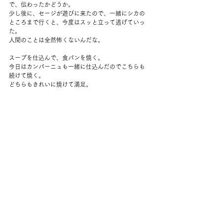
で、伝わったかどうか。
少し後に、セージが遊びに来たので、一緒にシカの
ところまで行くと、今度はスッと立って逃げていっ
た。
人間のことは全然怖くないんだな。
スープを仕込んで、食パンを焼く。
今日はカンパーニュも一緒に仕込んだのでこちらも
続けて焼く。
どちらもきれいに焼けて満足。
スープを食べてから散歩に出る。
歩くのは腰にいいかなと思う。
冷やすための氷を買って帰った。
スープを食べたのがかなり早かったので、パンやら
チーズやらを摘んだ。
夫の妹と3人で長電話。
ワークアウトは上半身と腕。
かなりきつかった。これは筋肉痛になりそう。
早めにおふとんに入る。