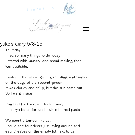
liberation
yuko's diary 5/8/25
Thursday.
I had so many things to do today.
I started with laundry, and bread making, then 
went outside.
I watered the whole garden, weeding, and worked 
on the edge of the second garden.
It was cloudy and chilly, but the sun came out.
So I went inside.
Dan hurt his back, and took it easy.
I had rye bread for lunch, while he had pasta.
We spent afternoon inside.
I could see four deers just laying around and 
eating leaves on the empty lot next to us.