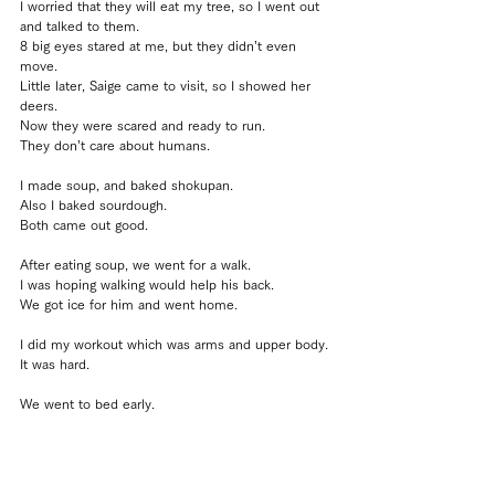
I worried that they will eat my tree, so I went out 
and talked to them.
8 big eyes stared at me, but they didn’t even 
move.
Little later, Saige came to visit, so I showed her 
deers.
Now they were scared and ready to run.
They don’t care about humans.
I made soup, and baked shokupan.
Also I baked sourdough.
Both came out good.
After eating soup, we went for a walk.
I was hoping walking would help his back.
We got ice for him and went home.
I did my workout which was arms and upper body. 
It was hard.
We went to bed early.