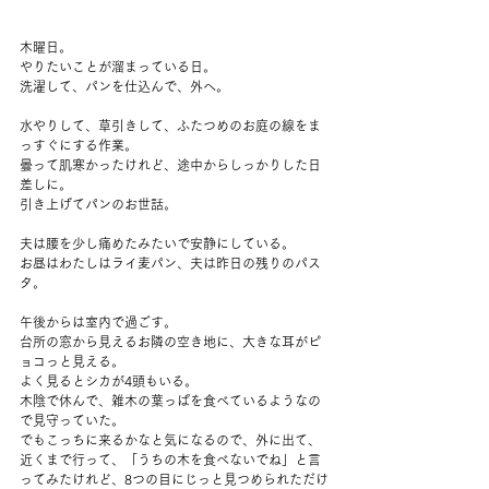
木曜日。
やりたいことが溜まっている日。
洗濯して、パンを仕込んで、外へ。
水やりして、草引きして、ふたつめのお庭の線をま
っすぐにする作業。
曇って肌寒かったけれど、途中からしっかりした日
差しに。
引き上げてパンのお世話。
夫は腰を少し痛めたみたいで安静にしている。
お昼はわたしはライ麦パン、夫は昨日の残りのパス
タ。
午後からは室内で過ごす。
台所の窓から見えるお隣の空き地に、大きな耳がピ
ョコっと見える。
よく見るとシカが4頭もいる。
木陰で休んで、雑木の葉っぱを食べているようなの
で見守っていた。
でもこっちに来るかなと気になるので、外に出て、
近くまで行って、「うちの木を食べないでね」と言
ってみたけれど、8つの目にじっと見つめられただけ