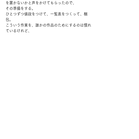
を置かないかと声をかけてもらったので、
その準備をする。
ひとつずつ値段をつけて、一覧表をつくって、梱
包。
こういう作業を、誰かの作品のためにするのは慣れ
ているけれど、
じぶんのためにするのは学生の頃以来だと思う。
たのしいな。
ふたりともあまりお腹がすかなかったので、
夕方にパスタを食べて今日は終わり。
夜はコメディを見た。
母の日は、夫にとってはつらい日なのだけど、
今年もまた終わったなぁ。
実家の母には１日早めに花束を。
コメント
コメントを追加…