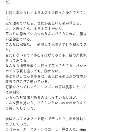
だ。
お庭にあたらしくホリネズミの掘った後ができてい
て、
足で埋めていたら、なにか茶色いものが見える。
え、と思ったら、ホリネズミがいた。
草むらに隠れているつもりなのだろうけれど、顔以
外全部出ている。
こんなに完璧な、「頭隠して尻隠さず」を初めて見
た。
当たらないように小石を投げてみても、猫の声真似
をしてみても、
なんなら携帯を取りに行って戻ってきても、パシャ
パシャ写真を撮っても、動かない。
拳よりひとまわり小さな、茶色に黒の斑点の背中が
呼吸でぴこぴこ動いている。
野菜をたべてしまうホリネズミの害は農家にとって
は深刻で、
いろんな対策法があるのはしっているけれど、
こんな姿を見たら、どうしたらいいのかわからなく
て笑ってしまった。
後はアルファルファを摘んで干したり、苗を移動し
たりしていた。
それから、オースティンのコーヒー屋さんに、zine