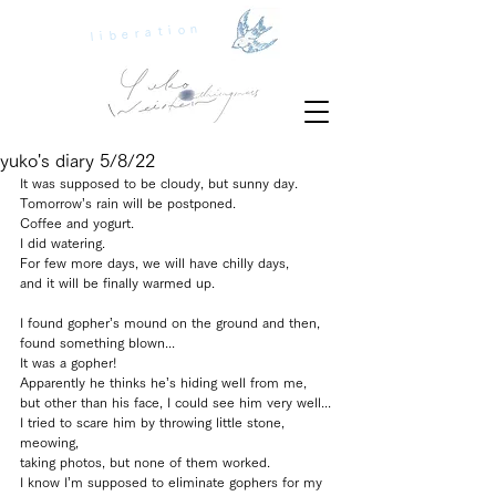
liberation
yuko's diary 5/8/22
It was supposed to be cloudy, but sunny day.
Tomorrow’s rain will be postponed.
Coffee and yogurt.
I did watering.
For few more days, we will have chilly days, 
and it will be finally warmed up.
I found gopher’s mound on the ground and then, 
found something blown...
It was a gopher! 
Apparently he thinks he’s hiding well from me, 
but other than his face, I could see him very well...
I tried to scare him by throwing little stone, 
meowing,
taking photos, but none of them worked.
I know I’m supposed to eliminate gophers for my 