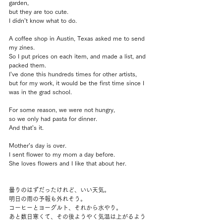
garden, 
but they are too cute.
I didn’t know what to do.
A coffee shop in Austin, Texas asked me to send 
my zines.
So I put prices on each item, and made a list, and 
packed them.
I’ve done this hundreds times for other artists, 
but for my work, it would be the first time since I 
was in the grad school.
For some reason, we were not hungry, 
so we only had pasta for dinner. 
And that’s it.
Mother’s day is over.
I sent flower to my mom a day before.
She loves flowers and I like that about her.
曇りのはずだったけれど、いい天気。
明日の雨の予報も外れそう。
コーヒーとヨーグルト、それから水やり。
あと数日寒くて、その後ようやく気温は上がるよう