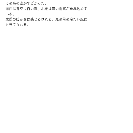
その時の空がすごかった。
南西は青空に白い雲、北東は黒い雨雲が垂れ込めて
いる。
太陽の暖かさは感じるけれど、嵐の前の冷たい風に
も当てられる。
世界がまっぷたつに割れている。
そしてすごい勢いで変わっていっている。
最近感じていたことをそのまま見せてくれる天気だ
った。
家のすぐそばで夫から電話。
ちょうど町に着いたとのこと。
心配したハンモックはほとんど濡れていなかった。
ほっ。
夜ご飯は山盛りサラダに残り物のチキンを乗せて。
お箸でばくばく食べる。
色々おしゃべりしていてわかったこと。
2人とも子供の頃の学校の課題で、ブルガリアについ
て調べて発表したことがあること。
不思議でなんだかおかしい。
いつもより少し夜更かし。