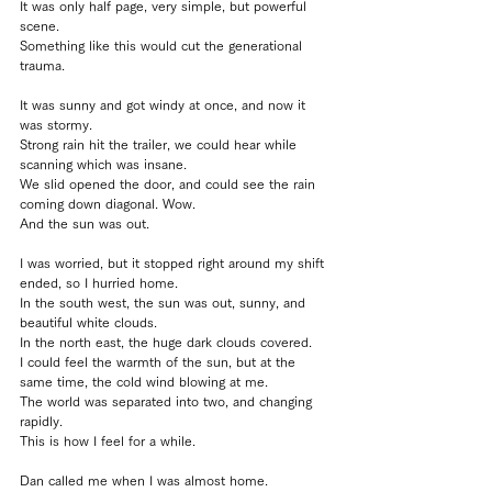
It was only half page, very simple, but powerful 
scene.
Something like this would cut the generational 
trauma.
It was sunny and got windy at once, and now it 
was stormy.
Strong rain hit the trailer, we could hear while 
scanning which was insane.
We slid opened the door, and could see the rain 
coming down diagonal. Wow.
And the sun was out.
I was worried, but it stopped right around my shift 
ended, so I hurried home.
In the south west, the sun was out, sunny, and 
beautiful white clouds.
In the north east, the huge dark clouds covered.
I could feel the warmth of the sun, but at the 
same time, the cold wind blowing at me.
The world was separated into two, and changing 
rapidly.
This is how I feel for a while.
Dan called me when I was almost home.