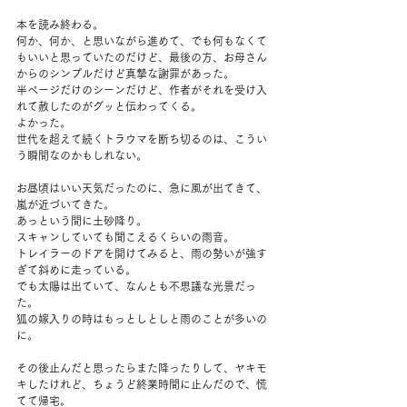
本を読み終わる。
何か、何か、と思いながら進めて、でも何もなくて
もいいと思っていたのだけど、最後の方、お母さん
からのシンプルだけど真摯な謝罪があった。
半ページだけのシーンだけど、作者がそれを受け入
れて赦したのがグッと伝わってくる。
よかった。
世代を超えて続くトラウマを断ち切るのは、こうい
う瞬間なのかもしれない。
お昼頃はいい天気だったのに、急に風が出てきて、
嵐が近づいてきた。
あっという間に土砂降り。
スキャンしていても聞こえるくらいの雨音。
トレイラーのドアを開けてみると、雨の勢いが強す
ぎて斜めに走っている。
でも太陽は出ていて、なんとも不思議な光景だっ
た。
狐の嫁入りの時はもっとしとしと雨のことが多いの
に。
その後止んだと思ったらまた降ったりして、ヤキモ
キしたけれど、ちょうど終業時間に止んだので、慌
てて帰宅。