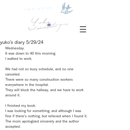
liberation
yuko's diary 5/29/24
Wednesday.
It was down to 40 this morning.
I walked to work.
We had not so busy schedule, and no one 
canceled.
There were so many construction workers 
everywhere in the hospital.
They will block the hallway, and we have to work 
around it.
I finished my book.
I was looking for something, and although I was 
fine if there’s nothing, but relieved when I found it.
The mom apologized sincerely and the author 
accepted.