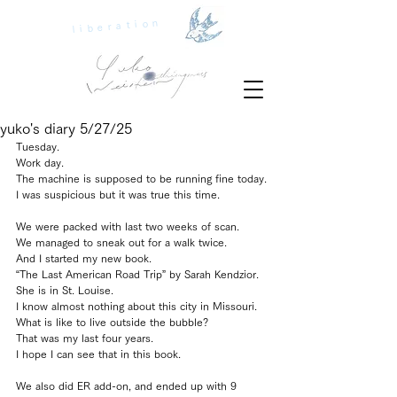
liberation
yuko's diary 5/27/25
Tuesday.
Work day.
The machine is supposed to be running fine today.
I was suspicious but it was true this time.
We were packed with last two weeks of scan.
We managed to sneak out for a walk twice.
And I started my new book.
“The Last American Road Trip” by Sarah Kendzior.
She is in St. Louise.
I know almost nothing about this city in Missouri.
What is like to live outside the bubble?
That was my last four years.
I hope I can see that in this book.
We also did ER add-on, and ended up with 9 