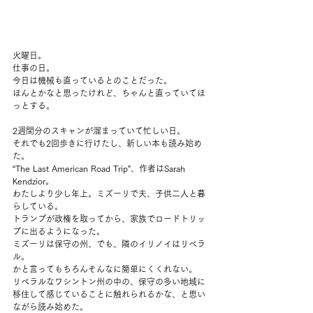
火曜日。
仕事の日。
今日は機械も直っているとのことだった。
ほんとかなと思ったけれど、ちゃんと直っていてほ
っとする。
2週間分のスキャンが溜まっていて忙しい日。
それでも2回歩きに行けたし、新しい本も読み始め
た。
“The Last American Road Trip”、作者はSarah 
Kendzior。
わたしより少し年上。ミズーリで夫、子供二人と暮
らしている。
トランプが政権を取ってから、家族でロードトリッ
プに出るようになった。
ミズーリは保守の州、でも、隣のイリノイはリベラ
ル。
かと言ってもちろんそんなに簡単にくくれない。
リベラルなワシントン州の中の、保守の多い地域に
移住して感じていることに触れられるかな、と思い
ながら読み始めた。