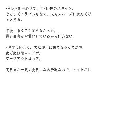
ERの追加もありで、合計9件のスキャン。
そこまでトラブルもなく、大方スムーズに進んでほ
っとする。
午後、眠くてたまらなかった。
最近昼寝が習慣化しているから仕方ない。
4時半に終わり、夫に迎えに来てもらって帰宅。
夜ご飯は簡単にピザ。
ワークアウトはコア。
明日また一気に夏日になる予報なので、トマトだけ
でも水やりしておく。
トマトたちは新しい、一段と色の濃い葉っぱが出て
きていて、元気そう。
良かった。
野球を見て、バスケを見てのんびりする。
家ではロクサーヌ・ゲイ編集の古今東西のフェミニ
ストの文章を集めたものを読む。
もちろん西のものが多いけれど、年代順ではないと
ころがいいなと思う。
8時過ぎにはもう眠い。