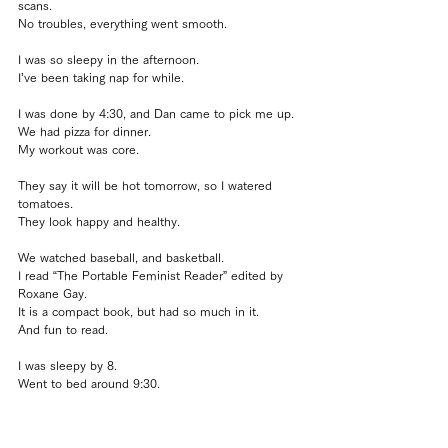
scans.
No troubles, everything went smooth.
I was so sleepy in the afternoon.
I’ve been taking nap for while.
I was done by 4:30, and Dan came to pick me up.
We had pizza for dinner.
My workout was core.
They say it will be hot tomorrow, so I watered 
tomatoes.
They look happy and healthy.
We watched baseball, and basketball.
I read “The Portable Feminist Reader” edited by 
Roxane Gay.
It is a compact book, but had so much in it.
And fun to read.
I was sleepy by 8.
Went to bed around 9:30.