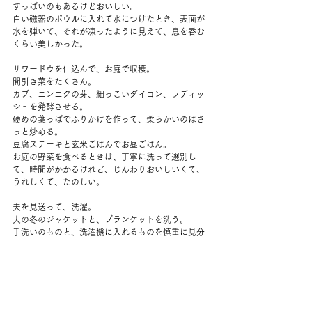
すっぱいのもあるけどおいしい。
白い磁器のボウルに入れて水につけたとき、表面が
水を弾いて、それが凍ったように見えて、息を呑む
くらい美しかった。
サワードウを仕込んで、お庭で収穫。
間引き菜をたくさん。
カブ、ニンニクの芽、細っこいダイコン、ラディッ
シュを発酵させる。
硬めの葉っぱでふりかけを作って、柔らかいのはさ
っと炒める。
豆腐ステーキと玄米ごはんでお昼ごはん。
お庭の野菜を食べるときは、丁寧に洗って選別し
て、時間がかかるけれど、じんわりおいしいくて、
うれしくて、たのしい。
夫を見送って、洗濯。
夫の冬のジャケットと、ブランケットを洗う。
手洗いのものと、洗濯機に入れるものを慎重に見分
ける。
今日は曇っているので、お庭に出たけれど、むしっ
としていて暑い。
休みつつ、トマトの畝を耕す。