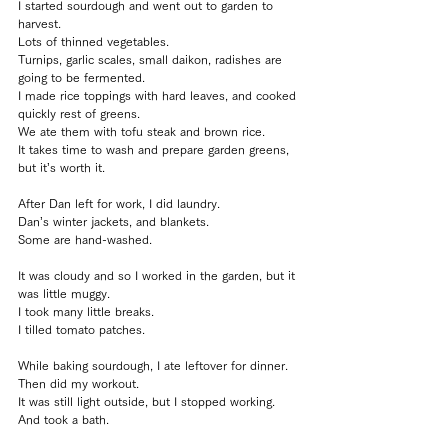
I started sourdough and went out to garden to 
harvest.
Lots of thinned vegetables.
Turnips, garlic scales, small daikon, radishes are 
going to be fermented.
I made rice toppings with hard leaves, and cooked 
quickly rest of greens.
We ate them with tofu steak and brown rice.
It takes time to wash and prepare garden greens, 
but it’s worth it.
After Dan left for work, I did laundry.
Dan’s winter jackets, and blankets.
Some are hand-washed.
It was cloudy and so I worked in the garden, but it 
was little muggy.
I took many little breaks.
I tilled tomato patches.
While baking sourdough, I ate leftover for dinner.
Then did my workout.
It was still light outside, but I stopped working.
And took a bath.