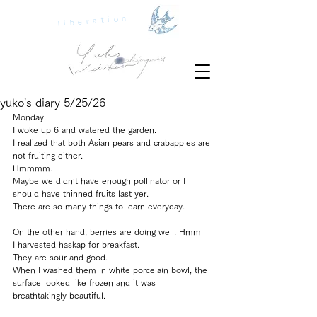
liberation
yuko's diary 5/25/26
Monday.
I woke up 6 and watered the garden.
I realized that both Asian pears and crabapples are 
not fruiting either.
Hmmmm.
Maybe we didn’t have enough pollinator or I 
should have thinned fruits last yer.
There are so many things to learn everyday.
On the other hand, berries are doing well. Hmm
I harvested haskap for breakfast.
They are sour and good.
When I washed them in white porcelain bowl, the 
surface looked like frozen and it was 
breathtakingly beautiful.