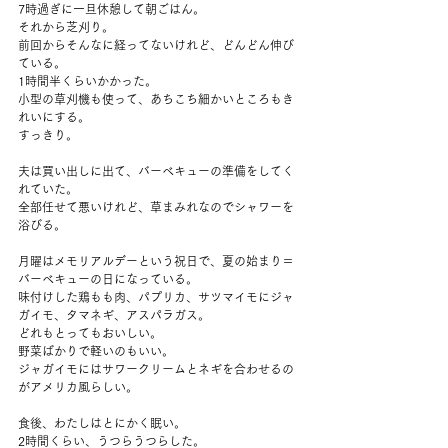
7時過ぎに一旦休憩して朝ごはん。
それから芝刈り。
前回からそんなに経ってないけれど、どんどん伸び
ている。
1時間半くらいかかった。
小型の草刈機も使って、あちこち細かいところもき
れいにする。
すっきり。
夫は買い出しに出て、バーベキューの準備をしてく
れていた。
全部任せて悪いけれど、草まみれなのでシャワーを
浴びる。
月曜はメモリアルデーという祝日で、夏の始まり＝
バーベキューの日になっている。
味付けした鶏もも肉、パプリカ、サツマイモにジャ
ガイモ、タマネギ、アスパラガス。
どれもとってもおいしい。
野菜ばかりで軽いのもいい。
ジャガイモにはサワークリームとネギを合わせるの
がアメリカ風らしい。
食後、わたしはとにかく眠い。
2時間くらい、うつらうつらした。