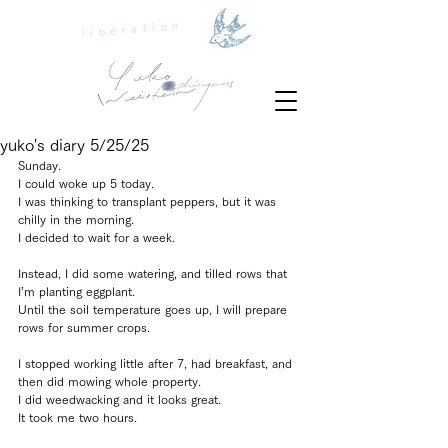
liberation
yuko's diary 5/25/25
Sunday.
I could woke up 5 today.
I was thinking to transplant peppers, but it was 
chilly in the morning.
I decided to wait for a week.
Instead, I did some watering, and tilled rows that 
I’m planting eggplant.
Until the soil temperature goes up, I will prepare 
rows for summer crops.
I stopped working little after 7, had breakfast, and 
then did mowing whole property.
I did weedwacking and it looks great.
It took me two hours.