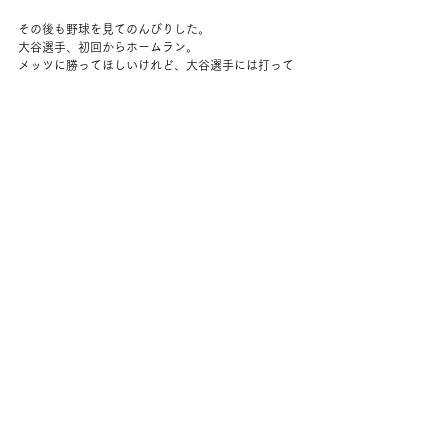
その後も野球を見てのんびりした。
大谷選手、初回からホームラン。
メッツに勝ってほしいけれど、大谷選手には打って
ほしいという願いも叶う。
ワークアウトは全身。
夕方からくしゃみが出始める。
草刈りした時、いろいろ飛んでたし、しかたない。
そろそろアレルギーの季節だなぁ。
夜ご飯はバーベキューの残りをパスタサラダにして
くれた。
野菜がやっぱりおいしいな。
今日は一気に27度まで上がって、夏の気候だったけ
れど、夜中は雷雨らしい。
こんなに晴れているのに？と思うけれど、急に気温
が上がって気圧が崩れるパターンかな。
夫はなかなか寝付けなかったみたいで、何回も起き
ていて、わたしもつられて何回も起きてしまった。