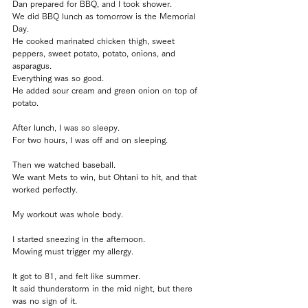
Dan prepared for BBQ, and I took shower.
We did BBQ lunch as tomorrow is the Memorial 
Day.
He cooked marinated chicken thigh, sweet 
peppers, sweet potato, potato, onions, and 
asparagus.
Everything was so good.
He added sour cream and green onion on top of 
potato.
After lunch, I was so sleepy.
For two hours, I was off and on sleeping.
Then we watched baseball.
We want Mets to win, but Ohtani to hit, and that 
worked perfectly.
My workout was whole body.
I started sneezing in the afternoon.
Mowing must trigger my allergy.
It got to 81, and felt like summer.
It said thunderstorm in the mid night, but there 
was no sign of it.