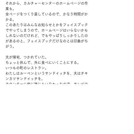
それから、カルチャーセンターのホームページの作
業も。
全ページをつくり直しているので、かなり時間がか
かる。
このあたりはみんなお知らせとかをフェイスブック
でやってしまうので、ホームページはいらないかも
しれないのだけれど、でもやっぱりしっかりしたの
があるのと、フェイスブックだけなのとは印象がち
がう。
夫が帰宅、つかれていた。
ちょっと休んで、外に食べにいくことにする。
いつもの町のレストラン。
わたしはルーベンというサンドイッチを、夫はチキ
ンカツサンドイッチを。
カウンターに他に誰にもいなかったので、テレビの
チャンネルを変えてもらう。
リモコンを渡してくれた。
テレビを持たないわたしたちは、ニューヨークでも
よくこうやってスポーツを見たなと思い出す。
おいしく食べて、メッツの勝っているところを見れ
て満足。
帰り際に、途中からカウンターに座っていたおじい
さんが満面の笑顔で、