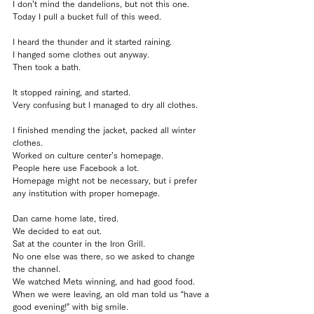
I don’t mind the dandelions, but not this one.
Today I pull a bucket full of this weed.
I heard the thunder and it started raining.
I hanged some clothes out anyway.
Then took a bath.
It stopped raining, and started.
Very confusing but I managed to dry all clothes.
I finished mending the jacket, packed all winter 
clothes.
Worked on culture center’s homepage.
People here use Facebook a lot.
Homepage might not be necessary, but i prefer 
any institution with proper homepage.
Dan came home late, tired.
We decided to eat out.
Sat at the counter in the Iron Grill.
No one else was there, so we asked to change 
the channel.
We watched Mets winning, and had good food.
When we were leaving, an old man told us “have a 
good evening!” with big smile.