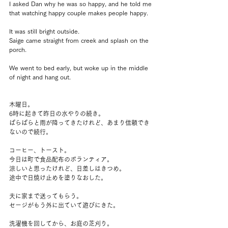
I asked Dan why he was so happy, and he told me 
that watching happy couple makes people happy.
It was still bright outside.
Saige came straight from creek and splash on the 
porch.
We went to bed early, but woke up in the middle 
of night and hang out.
木曜日。
6時に起きて昨日の水やりの続き。
ぱらぱらと雨が降ってきたけれど、あまり信頼でき
ないので続行。
コーヒー、トースト。
今日は町で食品配布のボランティア。
涼しいと思ったけれど、日差しはきつめ。
途中で日焼け止めを塗りなおした。
夫に家まで送ってもらう。
セージがもう外に出ていて遊びにきた。
洗濯機を回してから、お庭の芝刈り。