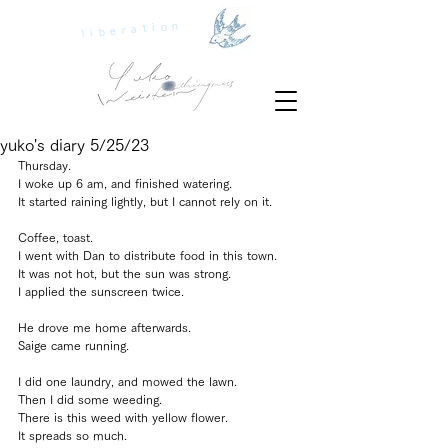
liberation
yuko's diary 5/25/23
Thursday.
I woke up 6 am, and finished watering.
It started raining lightly, but I cannot rely on it.
Coffee, toast.
I went with Dan to distribute food in this town.
It was not hot, but the sun was strong.
I applied the sunscreen twice.
He drove me home afterwards.
Saige came running.
I did one laundry, and mowed the lawn.
Then I did some weeding.
There is this weed with yellow flower.
It spreads so much.