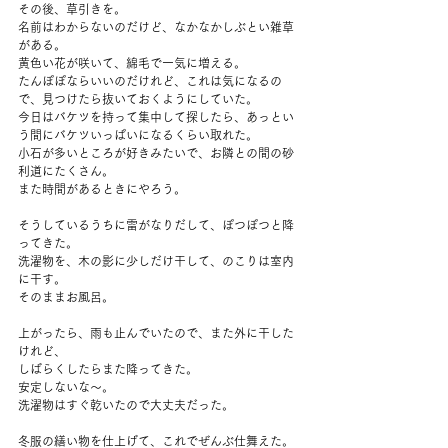
その後、草引きを。
名前はわからないのだけど、なかなかしぶとい雑草
がある。
黄色い花が咲いて、綿毛で一気に増える。
たんぽぽならいいのだけれど、これは気になるの
で、見つけたら抜いておくようにしていた。
今日はバケツを持って集中して探したら、あっとい
う間にバケツいっぱいになるくらい取れた。
小石が多いところが好きみたいで、お隣との間の砂
利道にたくさん。
また時間があるときにやろう。
そうしているうちに雷がなりだして、ぽつぽつと降
ってきた。
洗濯物を、木の影に少しだけ干して、のこりは室内
に干す。
そのままお風呂。
上がったら、雨も止んでいたので、また外に干した
けれど、
しばらくしたらまた降ってきた。
安定しないな～。
洗濯物はすぐ乾いたので大丈夫だった。
冬服の繕い物を仕上げて、これでぜんぶ仕舞えた。