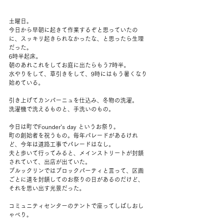
土曜日。
今日から早朝に起きて作業するぞと思っていたの
に、スッキリ起きられなかったな、と思ったら生理
だった。
6時半起床。
朝のあれこれをしてお庭に出たらもう7時半。
水やりをして、草引きをして、9時にはもう暑くなり
始めている。
引き上げてカンパーニュを仕込み、冬物の洗濯。
洗濯機で洗えるものと、手洗いのもの。
今日は町でFounder’s day というお祭り。
町の創始者を祝うもの。毎年パレードがあるけれ
ど、今年は道路工事でパレードはなし。
夫と歩いて行ってみると、メインストリートが封鎖
されていて、出店が出ていた。
ブルックリンではブロックパーティと言って、区画
ごとに道を封鎖してのお祭りの日があるのだけど、
それを思い出す光景だった。
コミュニティセンターのテントで座ってしばしおし
ゃべり。