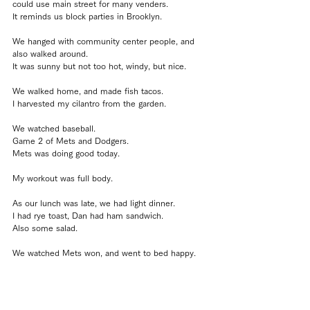
could use main street for many venders.
It reminds us block parties in Brooklyn.
We hanged with community center people, and 
also walked around.
It was sunny but not too hot, windy, but nice.
We walked home, and made fish tacos.
I harvested my cilantro from the garden.
We watched baseball.
Game 2 of Mets and Dodgers.
Mets was doing good today.
My workout was full body.
As our lunch was late, we had light dinner.
I had rye toast, Dan had ham sandwich.
Also some salad.
We watched Mets won, and went to bed happy.