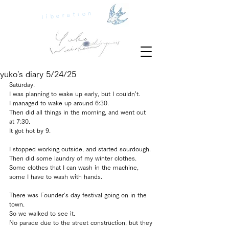
liberation
yuko's diary 5/24/25
Saturday.
I was planning to wake up early, but I couldn’t.
I managed to wake up around 6:30.
Then did all things in the morning, and went out 
at 7:30.
It got hot by 9.
I stopped working outside, and started sourdough.
Then did some laundry of my winter clothes.
Some clothes that I can wash in the machine, 
some I have to wash with hands.
There was Founder’s day festival going on in the 
town.
So we walked to see it.
No parade due to the street construction, but they 