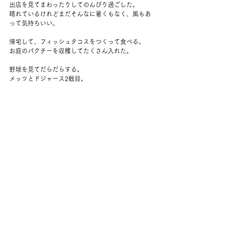
出店を見てまわったりしてのんびり過ごした。
晴れているけれどまだそんなに暑くもなく、風もあ
って気持ちいい。
帰宅して、フィッシュタコスをつくって食べる。
お庭のパクチーを収穫してたくさん入れた。
野球を見てだらだらする。
メッツとドジャース2戦目。
昨日は負けたけれど今日はメッツがなかなかの好
戦。
ワークアウトは全身。
お昼が遅かったので、夜ご飯は軽く、わたしはライ
麦トースト、夫はハムサンドイッチ。
それぞれサラダも食べる。
今日は最後まで試合を見終えて、満足しておふとん
に入った。
コメント