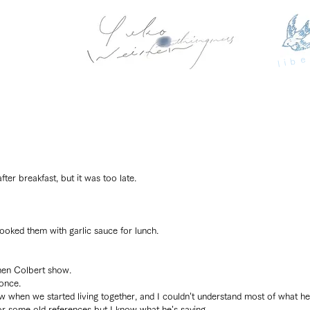
libe
ter breakfast, but it was too late.
ooked them with garlic sauce for lunch.
phen Colbert show.
once.
w when we started living together, and I couldn’t understand most of what he
 for some old references but I know what he’s saying.