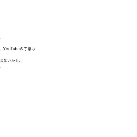
。
ouTubeの字幕も
はないかも。
。