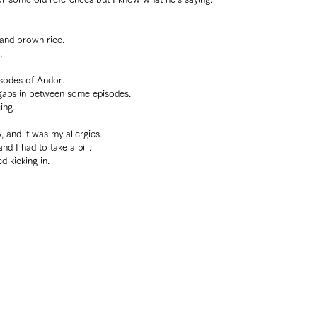
 and brown rice.
.
odes of Andor.
r gaps in between some episodes.
ing.
, and it was my allergies.
and I had to take a pill.
d kicking in.