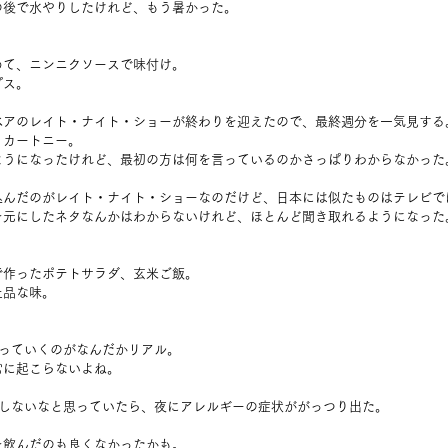
の後で水やりしたけれど、もう暑かった。
。
めて、ニンニクソースで味付け。
プス。
ベアのレイト・ナイト・ショーが終わりを迎えたので、最終週分を一気見する
ッカートニー。
うになったけれど、最初の方は何を言っているのかさっぱりわからなかった。Y
込んだのがレイト・ナイト・ショーなのだけど、日本には似たものはテレビで
を元にしたネタなんかはわからないけれど、ほとんど聞き取れるようになった
で作ったポテトサラダ、玄米ご飯。
上品な味。
。
経っていくのがなんだかリアル。
常に起こらないよね。
リしないなと思っていたら、夜にアレルギーの症状ががっつり出た。
を飲んだのも良くなかったかも。