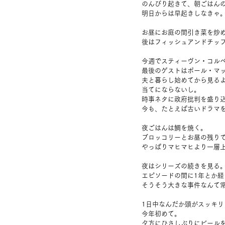
のんびり起きて、朝ごはん
明日からは早起きしなきゃ
お昼にお庭の間引き菜を炒
後はフィッシュアンドチッ
今週でスティーヴン・コル
最後のゲストはポール・マ
夫と暮らし始めてから見るよ
当てにならないし。
時事ネタに政府批判を盛り
今も、たとえば古いドラマ
夜ごはんは鯛を焼く。
ブロッコリーとお昼の残り
やっぱりマヒマヒより一層
夜はシリーズの続きを見る
エピソードの間に1年とか
そうそう大きな事件なんて
1日中なんだか頭がスッキ
今年初めて。
夕方にひさしぶりにビール