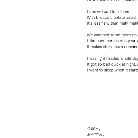
I cooked cod for dinner.
With broccoli, potato salad,
It’s less fishy than mahi mahi
We watched some more epis
I like how there is one yea
It makes story more convinc
I was light headed whole day
It got so bad quick at night, 
I went to sleep when it starte
金曜日。
おやすみ。