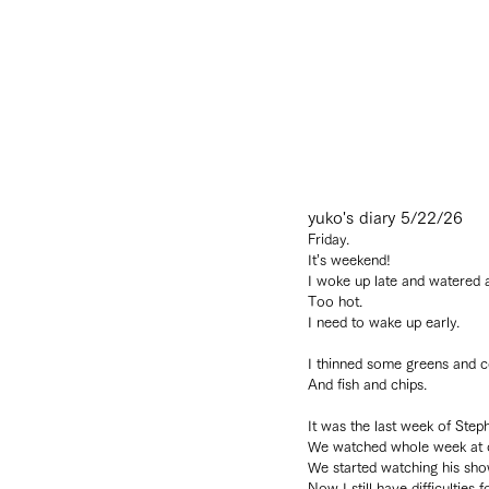
yuko's diary 5/22/26
Friday.
It’s weekend!
I woke up late and watered af
Too hot.
I need to wake up early.
I thinned some greens and c
And fish and chips.
It was the last week of Ste
We watched whole week at 
We started watching his sho
Now I still have difficulties