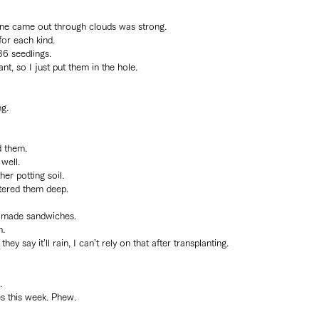
hine came out through clouds was strong.
for each kind.
36 seedlings.
lant, so I just put them in the hole.
ng.
d them.
well.
er potting soil.
tered them deep.
e made sandwiches.
h.
ey say it’ll rain, I can’t rely on that after transplanting.
.
es this week. Phew.