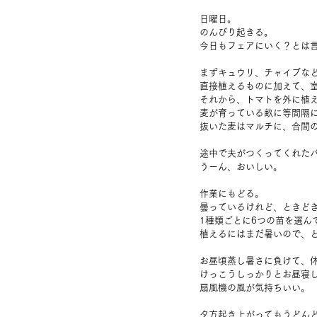
日曜日。
のんびり起きる。
今日もフェアにいく？とは
まずキュウリ、チャイブな
直接植えるものに加えて、
それから、トマトを外に植
麦が育っている畝に等間隔
抜いた麦はマルチに、合間
途中で夫がつくってくれた
うーん、おいしい。
作業にもどる。
曇っているけれど、ときど
1種類ごとに6つの苗を選ん
植えるにはまだ暑いので、
お昼頃蒸し暑さに負けて、
けっこうしっかりとお昼寝
扇風機の風が気持ちいい。
夕方起き上がってもうどん