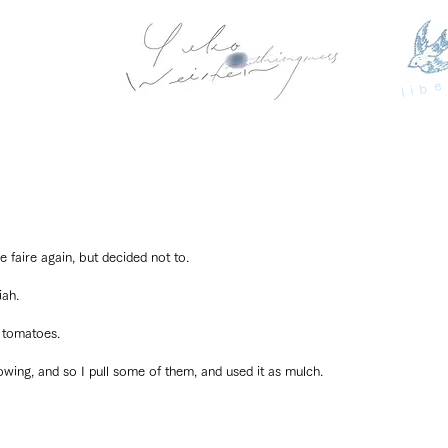
libe
e faire again, but decided not to.
ah.
t tomatoes.
wing, and so I pull some of them, and used it as mulch.