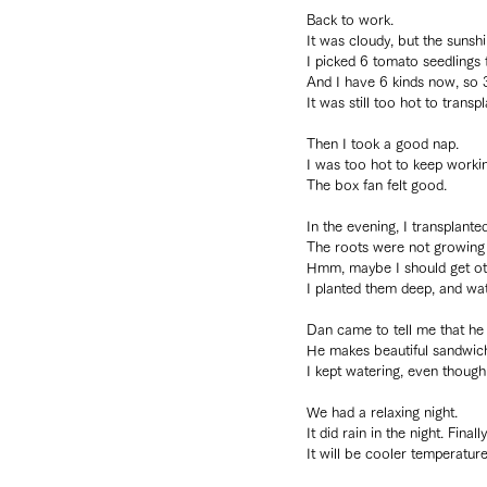
Back to work.
It was cloudy, but the suns
I picked 6 tomato seedlings 
And I have 6 kinds now, so 
It was still too hot to transp
Then I took a good nap.
I was too hot to keep worki
The box fan felt good.
In the evening, I transplante
The roots were not growing 
Hmm, maybe I should get oth
I planted them deep, and wa
Dan came to tell me that h
He makes beautiful sandwic
I kept watering, even though th
We had a relaxing night.
It did rain in the night. Finally
It will be cooler temperatur