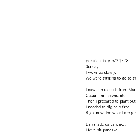
yuko's diary 5/21/23
Sunday.
I woke up slowly.
We were thinking to go to th
I sow some seeds from Mari
Cucumber, chives, etc.
Then I prepared to plant ou
I needed to dig hole first.
Right now, the wheat are gro
Dan made us pancake.
I love his pancake.