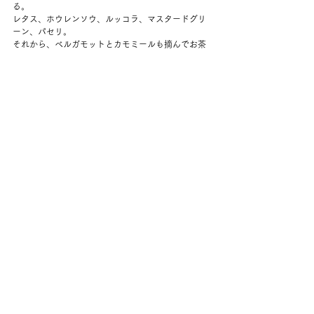
る。
レタス、ホウレンソウ、ルッコラ、マスタードグリ
ーン、パセリ。
それから、ベルガモットとカモミールも摘んでお茶
にする。
昨日の残りのパスタといっしょにいただいた。
夕方、いったんわっと雨が降る。
夜はNBAを見たけれど、なんか一方的なゲームで、
おもしろくなくてやめちゃった。
バスケはそういうところがあるなと思う。
すごい逆転劇もあるけれど、そうでないと、見るの
がつらくなる。
コメント
コメントを追加…