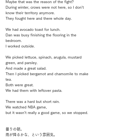
Maybe that was the reason of the fight?
During winter, crows were not here, so I don’t 
know their territory anymore.
They fought here and there whole day.
We had avocado toast for lunch.
Dan was busy finishing the flooring in the 
bedroom.
I worked outside.
We picked lettuce, spinach, arugula, mustard 
green, and parsley.
And made a great salad.
Then I picked bergamot and chamomile to make 
tea.
Both were great.
We had them with leftover pasta.
There was a hard but short rain.
We watched NBA game, 
but it wasn’t really a good game, so we stopped.
曇りの朝。
雨が降るかな、という雰囲気。