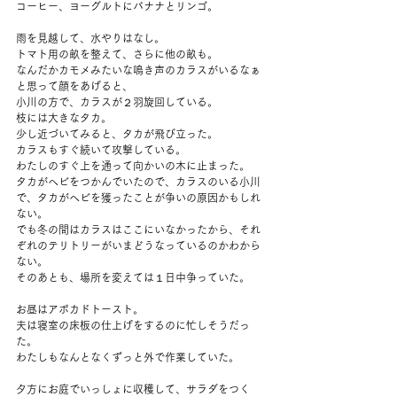
コーヒー、ヨーグルトにバナナとリンゴ。
雨を見越して、水やりはなし。
トマト用の畝を整えて、さらに他の畝も。
なんだかカモメみたいな鳴き声のカラスがいるなぁ
と思って顔をあげると、
小川の方で、カラスが２羽旋回している。
枝には大きなタカ。
少し近づいてみると、タカが飛び立った。
カラスもすぐ続いて攻撃している。
わたしのすぐ上を通って向かいの木に止まった。
タカがヘビをつかんでいたので、カラスのいる小川
で、タカがヘビを獲ったことが争いの原因かもしれ
ない。
でも冬の間はカラスはここにいなかったから、それ
ぞれのテリトリーがいまどうなっているのかわから
ない。
そのあとも、場所を変えては１日中争っていた。
お昼はアボカドトースト。
夫は寝室の床板の仕上げをするのに忙しそうだっ
た。
わたしもなんとなくずっと外で作業していた。
夕方にお庭でいっしょに収穫して、サラダをつく