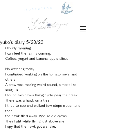
liberation
yuko's diary 5/20/22
Cloudy morning.
I can feel the rain is coming.
Coffee, yogurt and banana, apple slices.
No watering today.
I continued working on the tomato rows. and 
others.
A crow was making weird sound, almost like 
seagulls.
I found two crows flying circle near the creek.
There was a hawk on a tree.
I tried to see and walked few steps closer, and 
then 
the hawk flied away. And so did crows.
They fight while flying just above me.
I spy that the hawk got a snake.