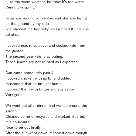
I like the warm weather, but now it’s too warm.
Very tricky spring.
Saige was around whole day, and she was laying 
on the ground by my side.
She showed me her belly, so I rubbed it until she 
satisfied.
I cooked rice, miso soup, and cooked kale from 
the garden.
The second year kale is sprouting.
Those leaves are not as hard as I expected.
Dan came home little past 4.
I cooked chicken with garlic, and added 
mushroom that he brought home.
I cooked them with butter and soy sauce.
Very good.
We went out after dinner and walked around the 
garden.
Cleaned some of recycles and worked little bit.
It is so beautiful.
Nice to be out finally.
After the sun went down, it cooled down though.