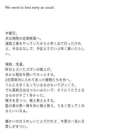
We went to bed early as usual.
木曜日。
夫は病院の定期検査へ。
道路工事をやっていたからと早く出て行ったけれ
ど、今日はなしで、予定よりだいぶ早く着いたらし
い。
掃除、洗濯。
昨日とどいたズボンの裾上げ。
夫から報告を聞いてホッとする。
3日間室内に入れてあった植物たちを外へ。
ぐんと大きくなっているものもいてびっくり。
でも直射日光はつらいみたいで、すぐにくたりとな
るものがすごく多かった。
様子を見つつ、植え替えもする。
藍の苗の第一弾を外に植え替え。うまく育ってくれ
るといいなぁ。
暖かいのはうれしいことだけれど、今度は一気に日
差しがきつい。