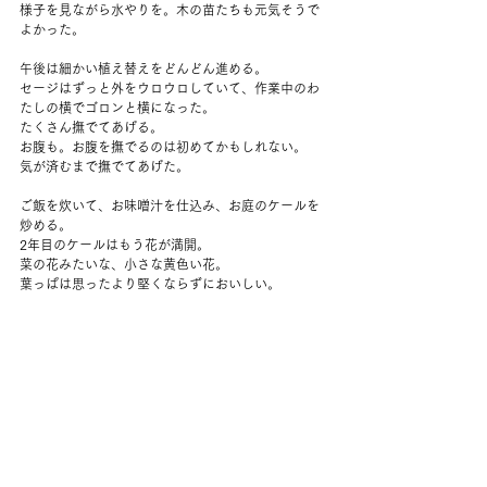
様子を見ながら水やりを。木の苗たちも元気そうで
よかった。
午後は細かい植え替えをどんどん進める。
セージはずっと外をウロウロしていて、作業中のわ
たしの横でゴロンと横になった。
たくさん撫でてあげる。
お腹も。お腹を撫でるのは初めてかもしれない。
気が済むまで撫でてあげた。
ご飯を炊いて、お味噌汁を仕込み、お庭のケールを
炒める。
2年目のケールはもう花が満開。
菜の花みたいな、小さな黄色い花。
葉っぱは思ったより堅くならずにおいしい。
夫が帰って来たのは4時過ぎか。
解凍できた鶏もも肉をニンニクで焼いて、夫がもら
ってきたマッシュルームを途中で投入。
バター醤油で炒めた。
夫はキノコが苦手なのでわたしだけのためにもらっ
て来てくれた。
おいしい～。
食後外に出てお庭の様子を見たり、片付けたり。