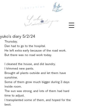
liberation
yuko's diary 5/2/24
Thursday.
Dan had to go to the hospital.
He left extra early because of the road work.
But there was no road work today. 
I cleaned the house, and did laundry.
I trimmed new pants.
Brought all plants outside and let them have 
sunshine.
Some of them grow much bigger during 3 days 
inside room.
The sun was strong, and lots of them had hard 
time to adjust.
I transplanted some of them, and hoped for the 
best.