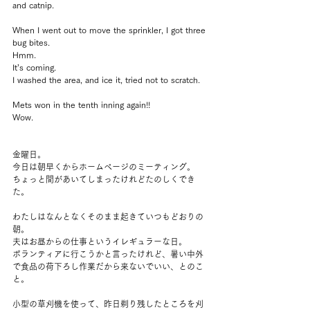
and catnip.
When I went out to move the sprinkler, I got three 
bug bites.
Hmm.
It’s coming.
I washed the area, and ice it, tried not to scratch.
Mets won in the tenth inning again!!
Wow.
金曜日。
今日は朝早くからホームページのミーティング。
ちょっと間があいてしまったけれどたのしくでき
た。
わたしはなんとなくそのまま起きていつもどおりの
朝。
夫はお昼からの仕事というイレギュラーな日。
ボランティアに行こうかと言ったけれど、暑い中外
で食品の荷下ろし作業だから来ないでいい、とのこ
と。
小型の草刈機を使って、昨日剃り残したところを刈