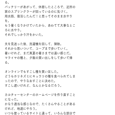
る。
バッテリーがあがって、休憩したところで、近所の
家のスプリンクラーが回っているのに気づく。
用水路、復活したんだ！と思ってそのまま水やり
を。
もう暑くなりかけていたから、あわてて大事なとこ
ろに水やり。
それでしっかり汗をかいた。
夫を見送った後、洗濯機を回して、掃除。
それから思いついて、コープまで歩いていく。
暑いけれど、まだ真夏の暑さまでは遠い感じだ。
マライヤの種と、夕飯の買い出しをして歩いて帰
る。
オンラインでもすこし種を買い足した。
どうもホリネズミにキュウリの種を食べられてしま
ったので、やりなおすことに決めた。
すこし遅いけれど、なんとかなるだろう。
カルチャーセンターのホームページを作り直すこと
になった。
かなり適当な感じなので、たくさんやることがある
けれど、地道にやろう。
いつも使っているサイトと違って、いろんな部分で