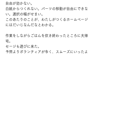
自由が効かない。
白紙からつくれない。パーツの移動が自由にできな
い。選択の幅がせまい。
このあたりのことが、わたしがつくるホームページ
にはだいじなんだなとわかる。
作業をしながらごはんを炊き終わったところに夫帰
宅。
セージも遊びに来た。
予想よりボランティアが多く、スムーズにいったよ
うでよかった。
晩ご飯はピピンパ風の丼。
ニンジンのきんぴら、紫キャベツのナムル、大豆ソ
ーセージ、キムチを載せる。
おいしい～。
ハーブガーデンでそのときの気分でハーブを摘んで
お茶にする。
今日はレモンバーム、ジャーマンカモミール、キャ
ットニップ。
葉っぱ1枚でもしっかりした味になる。
夕方、スプリンクラーの位置を変えるために外にで
たらしっかり３箇所も蚊にかまれた。