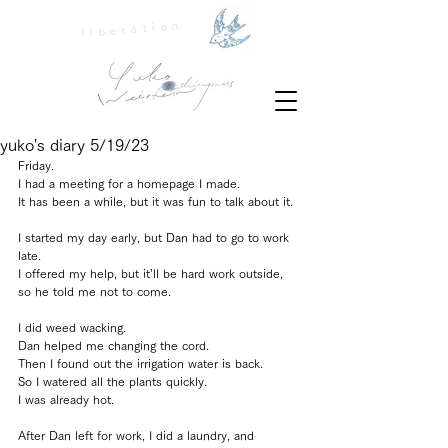
liberation
yuko's diary 5/19/23
Friday.
I had a meeting for a homepage I made.
It has been a while, but it was fun to talk about it.
I started my day early, but Dan had to go to work 
late.
I offered my help, but it’ll be hard work outside, 
so he told me not to come.
I did weed wacking.
Dan helped me changing the cord.
Then I found out the irrigation water is back.
So I watered all the plants quickly.
I was already hot.
After Dan left for work, I did a laundry, and 