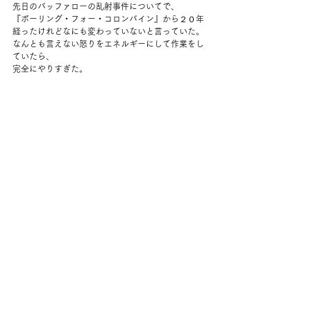
先日のバッファローの乱射事件についてで、
『ボーリング・フォー・コロンバイン』から２０年
経ったけれどなにも変わっていないと言っていた。
なんとも言えない怒りをエネルギーにして作業をし
ていたら、
完全にやりすぎた。
くたくたになって終了。
シャワーを浴びて、夫の作ってくれたパスタを食べ
て、
あとは野球を見たり、昨日の続きを見たり。
短いシリーズで最後まで見終わった。
釈然としないところもあるけれど、事実に基づいて
いるので、
真実は本人しかわからない、というところがテーマ
なのだろう。
コメント
コメントを追加…