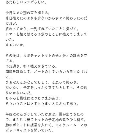
あたらしいレシピらしい。
今日はまた別の豆を植える。
昨日植えたのよりも少ないからすぐに終わったのだ
けれど、
終わってから、一列ずれていたことに気づく。
トマトを植え替える予定のところに植えてしまって
いた。
まぁいいか。
その後は、カボチャとトマトの植え替えの計画を立
てる。
予想通り、多く植えすぎている。
間隔を計算して、ノートの上でいろいろ考えたけれ
ど、
まぁなんとかなるでしょう、と思って終わり。
だいたい、予定をしっかり立てたとしても、その通
りいかないのだ。
ちゃんと最後にはつじつまがあう。
そういうことはとてもうまいとじぶんで思う。
午後はのんびりしていたけれど、雲が出てきたの
で、また外に出てトマトの予定地の畝を少し耕す。
胸のポケットに携帯を入れて、マイケル・ムーアの
ポッドキャストを聞いていた。