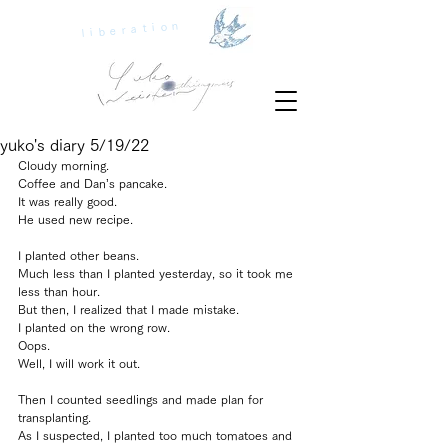
liberation
yuko's diary 5/19/22
Cloudy morning.
Coffee and Dan’s pancake.
It was really good.
He used new recipe.
I planted other beans.
Much less than I planted yesterday, so it took me 
less than hour.
But then, I realized that I made mistake.
I planted on the wrong row.
Oops.
Well, I will work it out.
Then I counted seedlings and made plan for 
transplanting.
As I suspected, I planted too much tomatoes and 