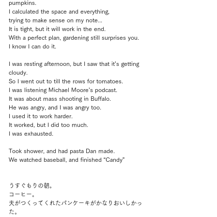
pumpkins.
I calculated the space and everything, 
trying to make sense on my note...
It is tight, but it will work in the end.
With a perfect plan, gardening still surprises you.
I know I can do it.
I was resting afternoon, but I saw that it’s getting 
cloudy. 
So I went out to till the rows for tomatoes.
I was listening Michael Moore’s podcast.
It was about mass shooting in Buffalo.
He was angry, and I was angry too.
I used it to work harder.
It worked, but I did too much.
I was exhausted.
Took shower, and had pasta Dan made.
We watched baseball, and finished “Candy”
うすぐもりの朝。
コーヒー。
夫がつくってくれたパンケーキがかなりおいしかっ
た。