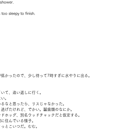
 shower.
 too sleepy to finish.
が低かったので、少し待って7時すぎに水やりに出る。
ていて、追い返しに行く。
ない。
いるなと思ったら、リスじゃなかった。
と逃げたけれど、でかい。齧歯類のなにか。
ンドホッグ、別名ウッドチャックだと仮定する。
間に住んでいる様子。
きっとこいつだ。むむ。