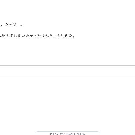
て、シャワー。
み終えてしまいたかったけれど、力尽きた。
back to yuko's diary