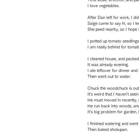
I love vegetables.
After Dan left for work, I di
Saige came to say hi, so I l
She peed nearby, so I hope i
I potted up tomato seedlings
I am really behind for tomat
I cleaned house, and packed
It was already evening.
I ate leftover for dinner an
Then went out to water.
Chuck the woodchuck is out 
It’s weird that I haven’t seen
He must moved in recently, 
He run back into woods, and 
It’s big problem for garden, 
I finished watering and went 
Then baked shokupan.