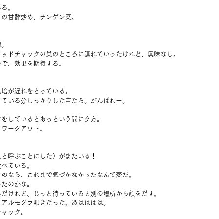
作る。
ーの甘酢炒め、チンゲン菜。
濯。
ウッドチャックの巣のところに連れていったけれど、興味なし。
ので、効果を期待する。
栽培が遅れをとっている。
てている分しっかりした苗たち。がんばれー。
けをしているとあっという間に夕方。
、ワークアウト。
。
（と呼ぶことにした）がまたいる！
食べている。
るのなら、これまで気づかなかったなんて変だ。
めたのかな。
んだけれど、じっと待っていると別の場所から顔をだす。
リアルモグラ叩きだった。あはははは。
チャック。