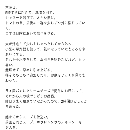
木曜日。
5時すぎに起きて、洗濯を回す。
シャワーを浴びて、オキシ漬け。
トマトの苗、最後の一群を少しずつ外に慣らしてい
く。
まずは日陰において様子を見る。
夫が帰宅して少しおしゃべりしてから外へ。
小型の草刈機を使って、気になっていたところをき
れいにする。
それから水やりして、草引きを始めたけれど、もう
暑い。
無理せずに早々に引き上げる。
種をあちこちに追加したり、お庭をじっくり見てま
わった。
ライ麦パンにクリームチーズで簡単にお昼にして、
それから夫の横でしばしお昼寝。
昨日うまく眠れていなかったので、2時間ほどしっか
り眠った。
起きてからスープを仕込む。
前回と同じスープ、ホウレンソウのチキンソーセー
ジ入り。