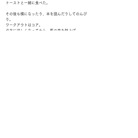
トーストと一緒に食べた。
その後も横になったり、本を読んだりしてのんび
り。
ワークアウトはコア。
夕方に涼しくなってから、藍の苗を鉢上げ。
今年はだいぶ遅いスタートになってしまった。
冷蔵庫に入れてあった、ネイティブの種いろいろも
植えてみる。
晩ごはんが早かったので、ヨーグルトにシリアルを
入れて軽い夜食。
夫を見送る。
今日もやっぱりうまく眠れなかった。
でも明日は週末だ！
コメント
コメントを追加…