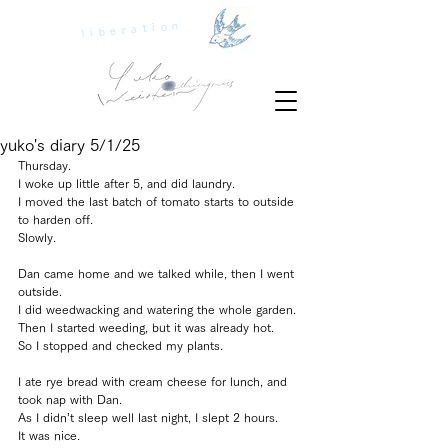
liberation
yuko's diary 5/1/25
Thursday.
I woke up little after 5, and did laundry.
I moved the last batch of tomato starts to outside 
to harden off.
Slowly.
Dan came home and we talked while, then I went 
outside.
I did weedwacking and watering the whole garden.
Then I started weeding, but it was already hot.
So I stopped and checked my plants.
I ate rye bread with cream cheese for lunch, and 
took nap with Dan.
As I didn’t sleep well last night, I slept 2 hours.
It was nice.