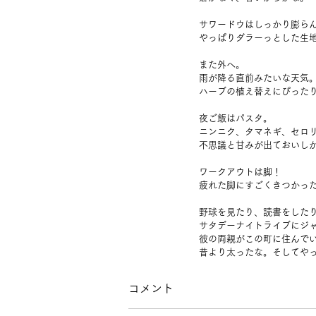
サワードウはしっかり膨ら
やっぱりダラーっとした生
また外へ。
雨が降る直前みたいな天気
ハーブの植え替えにぴった
夜ご飯はパスタ。
ニンニク、タマネギ、セロ
不思議と甘みが出ておいし
ワークアウトは脚！
疲れた脚にすごくきつかっ
野球を見たり、読書をした
サタデーナイトライブにジャ
彼の両親がこの町に住んで
昔より太ったな。そしてや
コメント