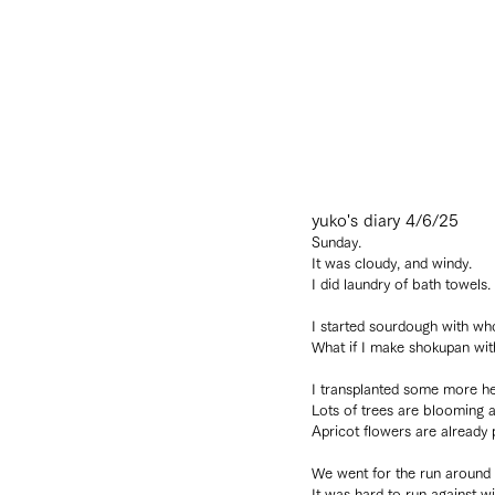
yuko's diary 4/6/25
Sunday.
It was cloudy, and windy.
I did laundry of bath towels.
I started sourdough with who
What if I make shokupan with
I transplanted some more h
Lots of trees are blooming a
Apricot flowers are already 
We went for the run around
It was hard to run against wi