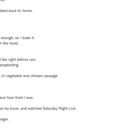
alked back to home.
enough, so I bake it.
in the mold.
like right before rain.
ansplanting.
s of vegetable and chicken sausage.
lieve how tired I was.
ad my book, and watched Saturday Night Live.
inger.