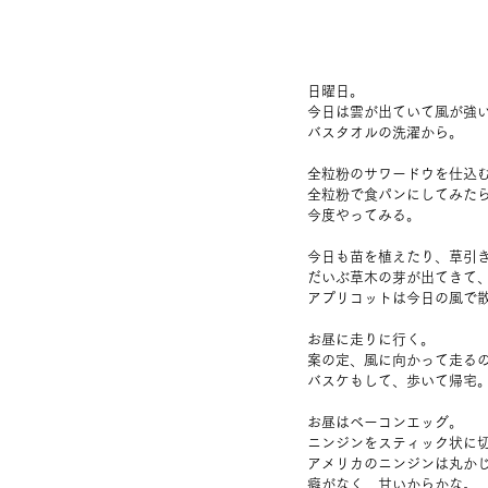
日曜日。
今日は雲が出ていて風が強
バスタオルの洗濯から。
全粒粉のサワードウを仕込
全粒粉で食パンにしてみた
今度やってみる。
今日も苗を植えたり、草引
だいぶ草木の芽が出てきて
アプリコットは今日の風で
お昼に走りに行く。
案の定、風に向かって走る
バスケもして、歩いて帰宅
お昼はベーコンエッグ。
ニンジンをスティック状に
アメリカのニンジンは丸か
癖がなく、甘いからかな。