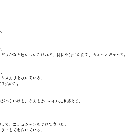
い。
む。
らどうかなと思いついたけれど、材料を混ぜた後で、ちょっと遅かった。
き。
、ムスカリも咲いている。
散り始めた。
のがつらいけど、なんとか1マイル走り終える。
。
切って、コチュジャンをつけて食べた。
じりにとても向いている。