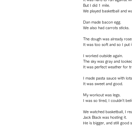
But I did 1 mile.
We played basketball and w
Dan made bacon egg.
We also had carrots sticks.
The dough was already rose 
It was too soft and so I put 
I worked outside again.
The sky was gray and looked 
It was perfect weather for tr
I made pasta sauce with lot
It was sweet and good.
My workout was legs.
I was so tired, I couldn’t be
We watched basketball, I re
Jack Black was hosting it.
He is bigger, and still good s