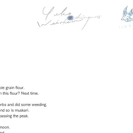
libe
le grain flour.
 this flour? Next time.
erbs and did some weeding.
nd so is muskari.
passing the peak.
 noon.
nd.