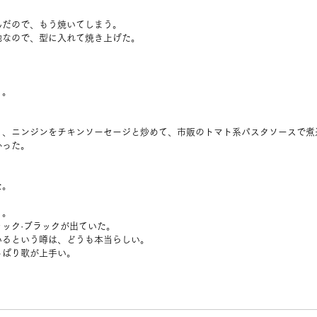
んだので、もう焼いてしまう。
地なので、型に入れて焼き上げた。
。
り。
リ、ニンジンをチキンソーセージと炒めて、市販のトマト系パスタソースで煮
かった。
た。
り。
ック·ブラックが出ていた。
いるという噂は、どうも本当らしい。
っぱり歌が上手い。