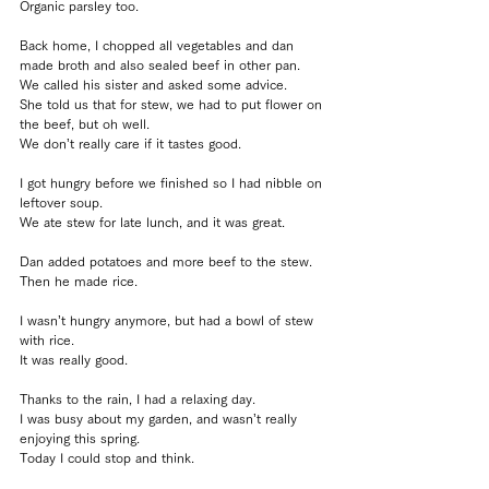
Organic parsley too.
Back home, I chopped all vegetables and dan 
made broth and also sealed beef in other pan.
We called his sister and asked some advice.
She told us that for stew, we had to put flower on 
the beef, but oh well.
We don’t really care if it tastes good.
I got hungry before we finished so I had nibble on 
leftover soup.
We ate stew for late lunch, and it was great.
Dan added potatoes and more beef to the stew.
Then he made rice.
I wasn’t hungry anymore, but had a bowl of stew 
with rice.
It was really good.
Thanks to the rain, I had a relaxing day.
I was busy about my garden, and wasn’t really 
enjoying this spring.
Today I could stop and think.