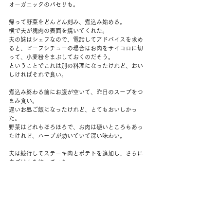
オーガニックのパセリも。
帰って野菜をどんどん刻み、煮込み始める。
横で夫が塊肉の表面を焼いてくれた。
夫の妹はシェフなので、電話してアドバイスを求め
ると、ビーフシチューの場合はお肉をサイコロに切
って、小麦粉をまぶしておくのだそう。
ということでこれは別の料理になったけれど、おい
しければそれで良い。
煮込み終わる前にお腹が空いて、昨日のスープをつ
まみ食い。
遅いお昼ご飯になったけれど、とてもおいしかっ
た。
野菜はどれもほろほろで、お肉は硬いところもあっ
たけれど、ハーブが効いていて深い味わい。
夫は続行してステーキ肉とポテトを追加し、さらに
白ごはんを炊いていた。
ごはんにかけて食べるのを見ていたら、たまらなく
てわたしもちょっといただく。
一日雨だったけど、家の中で楽しく過ごせてよかっ
た。
このところお庭のことをあれこれ考えすぎていたの