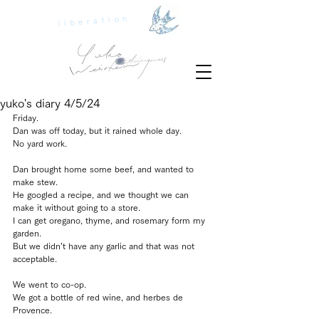
liberation
yuko's diary 4/5/24
Friday.
Dan was off today, but it rained whole day.
No yard work.
Dan brought home some beef, and wanted to 
make stew.
He googled a recipe, and we thought we can 
make it without going to a store.
I can get oregano, thyme, and rosemary form my 
garden.
But we didn’t have any garlic and that was not 
acceptable.
We went to co-op.
We got a bottle of red wine, and herbes de 
Provence.