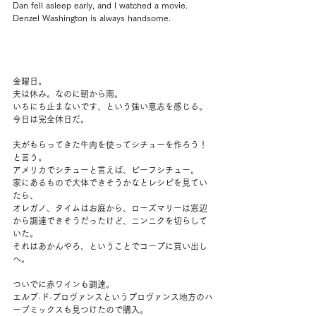
Dan fell asleep early, and I watched a movie.
Denzel Washington is always handsome.
金曜日。
夫は休み。なのに朝から雨。
いちにち止まないです、という強い意志を感じる。
今日は完全休日だ。
夫がもらってきた牛肉を使ってシチューを作ろう！
と言う。
アメリカでシチューと言えば、ビーフシチュー。
家にあるもので大体できそうかなとレシピを見てい
たら、
オレガノ、タイムはお庭から、ローズマリーは窓辺
から調達できそうだったけど、ニンニクを切らして
いた。
それはあかんやろ、ということでコープに買い出し
へ。
ついでに赤ワインも調達。
エルブ·ド·プロヴァンスというプロヴァンス地方のハ
ーブミックスも見つけたので購入。