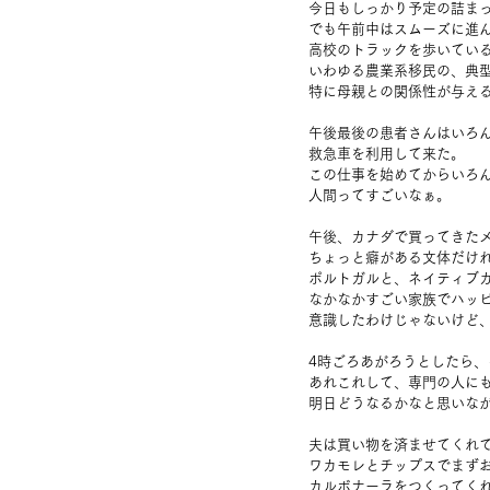
今日もしっかり予定の詰ま
でも午前中はスムーズに進
高校のトラックを歩いてい
いわゆる農業系移民の、典
特に母親との関係性が与え
午後最後の患者さんはいろ
救急車を利用して来た。
この仕事を始めてからいろ
人間ってすごいなぁ。
午後、カナダで買ってきた
ちょっと癖がある文体だけ
ポルトガルと、ネイティブカ
なかなかすごい家族でハッ
意識したわけじゃないけど
4時ごろあがろうとしたら
あれこれして、専門の人に
明日どうなるかなと思いな
夫は買い物を済ませてくれ
ワカモレとチップスでまず
カルボナーラをつくってく