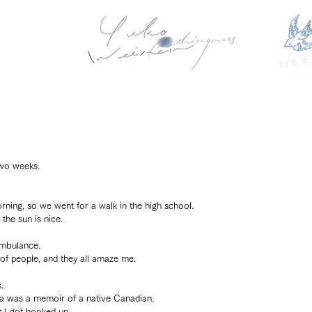
libe
two weeks.
rning, so we went for a walk in the high school.
 the sun is nice.
ambulance.
s of people, and they all amaze me.
.
a was a memoir of a native Canadian.
ut I got hooked up.