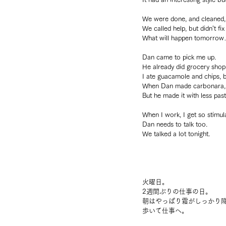
We were done, and cleaned, 
We called help, but didn’t fix 
What will happen tomorrow
Dan came to pick me up.
He already did grocery shop
I ate guacamole and chips, b
When Dan made carbonara, 
But he made it with less pas
When I work, I get so stimul
Dan needs to talk too.
We talked a lot tonight.
火曜日。
2週間ぶりの仕事の日。
朝はやっぱり霜がしっかり
歩いて仕事へ。