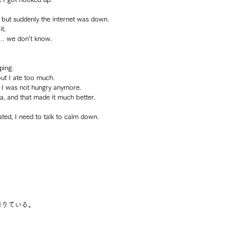
but suddenly the internet was down.
it.
… we don’t know.
ping.
ut I ate too much.
I was not hungry anymore.
ta, and that made it much better.
ated, I need to talk to calm down.
降りている。