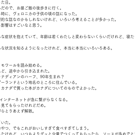
った日。
んだので、お昼ご飯の後歩きに行く。
る時に、ヴェロニカの子供の頃の話になった。
型的な話なのかもしれないけれど、いろいろ考えることが多かった。
る影響はすごいなと思う。
んな症状を抱えていて、年齢は若くわたしと変わらないくらいだけれど、寝た
んな状況を知るようになったけれど、本当に本当にいろいろある。
メモワールを読み始める。
れど、途中から引き込まれた。
ナディアンのハーフ、90年生まれ？
ピーランドという地名のところに住んでいる。
、カナダで買った本がカナダについてのものでよかった。
、インターネットが急に繋がらなくなる。
も見てもらったけれどだめ。
がらとりあえず解散。
ていた。
おやつ、でもこれがおいしすぎて食べすぎてしまう。
れたけれど、いつもよりグッと少量でつくってもらったら、ソースが多めでと