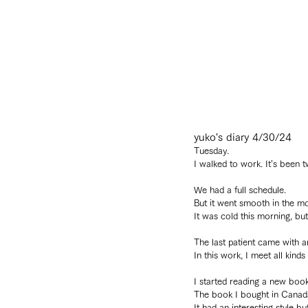
yuko's diary 4/30/24
Tuesday.
I walked to work. It’s been 
We had a full schedule.
But it went smooth in the mo
It was cold this morning, but
The last patient came with 
In this work, I meet all kind
I started reading a new book
The book I bought in Canad
It had an interesting style b