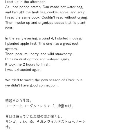
I rest up in the afternoon.
As I had period cramp, Dan made hot water bag, 
and brought me herb tea, cookie, apple, and soup.
I read the same book. Couldn’t read without crying.
Then I woke up and organized seeds that I’d plant 
next.
In the early evening, around 4, I started moving.
I planted apple first. This one has a great root 
system.
Then, pear, mulberry, and wild strawberry.
Put saw dust on top, and watered again.
It took me 2 hours to finish.
I was exhausted again.
We tried to watch the new season of Ozark, but 
we didn’t have good connection...
朝起きたら生理。
コーヒーとヨーグルトにリンゴ、蜂蜜かけ。
今日は待っていた果樹の苗が届く日。
リンゴ、ナシ、桑、それとワイルドストロベリー２
株。