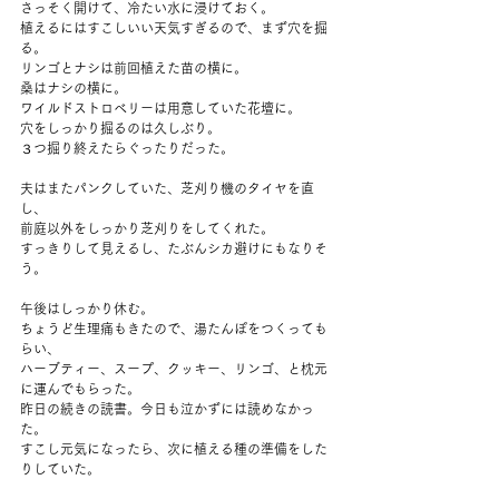
さっそく開けて、冷たい水に浸けておく。
植えるにはすこしいい天気すぎるので、まず穴を掘
る。
リンゴとナシは前回植えた苗の横に。
桑はナシの横に。
ワイルドストロベリーは用意していた花壇に。
穴をしっかり掘るのは久しぶり。
３つ掘り終えたらぐったりだった。
夫はまたパンクしていた、芝刈り機のタイヤを直
し、
前庭以外をしっかり芝刈りをしてくれた。
すっきりして見えるし、たぶんシカ避けにもなりそ
う。
午後はしっかり休む。
ちょうど生理痛もきたので、湯たんぽをつくっても
らい、
ハーブティー、スープ、クッキー、リンゴ、と枕元
に運んでもらった。
昨日の続きの読書。今日も泣かずには読めなかっ
た。
すこし元気になったら、次に植える種の準備をした
りしていた。