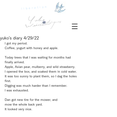
liberation
yuko's diary 4/29/22
I got my period.
Coffee, yogurt with honey and apple.
Today trees that I was waiting for months had 
finally arrived.
Apple, Asian pear, mulberry, and wild strawberry.
I opened the box, and soaked them in cold water.
It was too sunny to plant them, so I dag the holes 
first.
Digging was much harder than I remember.
I was exhausted.
Dan got new tire for the mower, and
mow the whole back yard. 
It looked very nice.