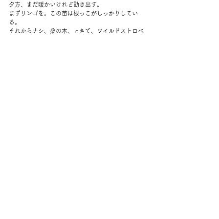
夕方、まだ暖かいけれど動き出す。
まずリンゴを。この苗は根っこがしっかりしてい
る。
それからナシ、桑の木、ときて、ワイルドストロベ
リー。
植えた後に木屑をかけて、また水やり。
しっかり２時間くらいかかった。
またくたくた。
夜は楽しみにしていたシリーズのあたらしいのを見
ようと思ったけれど、
ネットの調子が悪くて断念。
早く寝た。
コメント
コメントを追加…