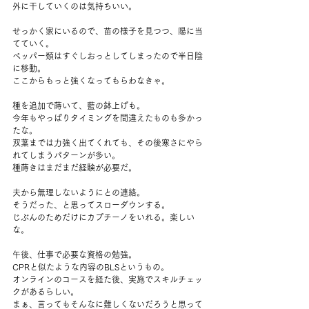
外に干していくのは気持ちいい。
せっかく家にいるので、苗の様子を見つつ、陽に当
てていく。
ペッパー類はすぐしおっとしてしまったので半日陰
に移動。
ここからもっと強くなってもらわなきゃ。
種を追加で蒔いて、藍の鉢上げも。
今年もやっぱりタイミングを間違えたものも多かっ
たな。
双葉までは力強く出てくれても、その後寒さにやら
れてしまうパターンが多い。
種蒔きはまだまだ経験が必要だ。
夫から無理しないようにとの連絡。
そうだった、と思ってスローダウンする。
じぶんのためだけにカプチーノをいれる。楽しい
な。
午後、仕事で必要な資格の勉強。
CPRと似たような内容のBLSというもの。
オンラインのコースを経た後、実施でスキルチェッ
クがあるらしい。
まぁ、言ってもそんなに難しくないだろうと思って