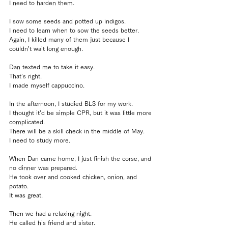
I need to harden them.
I sow some seeds and potted up indigos.
I need to learn when to sow the seeds better.
Again, I killed many of them just because I 
couldn’t wait long enough.
Dan texted me to take it easy.
That’s right.
I made myself cappuccino.
In the afternoon, I studied BLS for my work.
I thought it’d be simple CPR, but it was little more 
complicated.
There will be a skill check in the middle of May.
I need to study more.
When Dan came home, I just finish the corse, and 
no dinner was prepared.
He took over and cooked chicken, onion, and 
potato.
It was great.
Then we had a relaxing night.
He called his friend and sister.