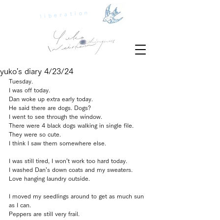
liberation
yuko's diary 4/23/24
Tuesday.
I was off today.
Dan woke up extra early today.
He said there are dogs. Dogs?
I went to see through the window.
There were 4 black dogs walking in single file.
They were so cute.
I think I saw them somewhere else.
I was still tired, I won’t work too hard today.
I washed Dan’s down coats and my sweaters.
Love hanging laundry outside.
I moved my seedlings around to get as much sun 
as I can.
Peppers are still very frail.