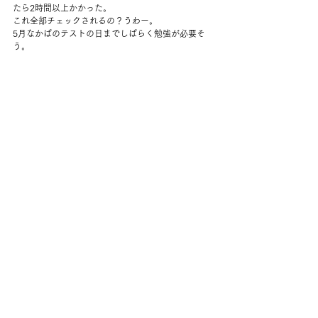
たら2時間以上かかった。
これ全部チェックされるの？うわー。
5月なかばのテストの日までしばらく勉強が必要そ
う。
ようやく終わった頃に夫が帰宅。
チキンカレーを作ろうと思っていたのに、できたの
は鶏ももの解凍だけだった。
夫が代わりにごはんを作ってくれることに。
タマネギをソテーして、ジャガイモを茹で、チキン
を焼いてくれた。
とても美味しい。
その後はのんびりして、夫の妹と電話したり。
やっぱり夜になるとグーッと疲れが出るなぁ。
9時にはもうお布団へ。
すごい月だよ、と夫が言う。
確かにものすごい満月だった。明るいを通り越して
ギラギラしている。
夜中に水を飲みに行った時も、差し込む光が明る過
ぎて思わず声が出た。
この2日の体調、これの影響もありそうだった。