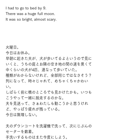
I had to go to bed by 9.
There was a huge full moon.
It was so bright, almost scary.
火曜日。
今日はお休み。
早朝に起きた夫が、犬が歩いてるよというので見に
いくと、うちの庭とお隣の空き地の間の道を黒くて
中くらいの犬が4匹、連なって歩いていた。
種類がわからないけれど、全部同じではなさそう？
列になって、時々じゃれて、めちゃくちゃかわい
い。
しばらく前に橋のところでも見かけたかも。いつも
こうやって一緒に脱走するのかな。
夫を見送って、さぁわたしも動こうかと思うけれ
ど、やっぱり疲れが残っている。
今日は無理しない。
夫のダウンコートを洗濯機で洗って、次にじぶんの
セーターを数着。
手洗いするものはまた今度にしよう。