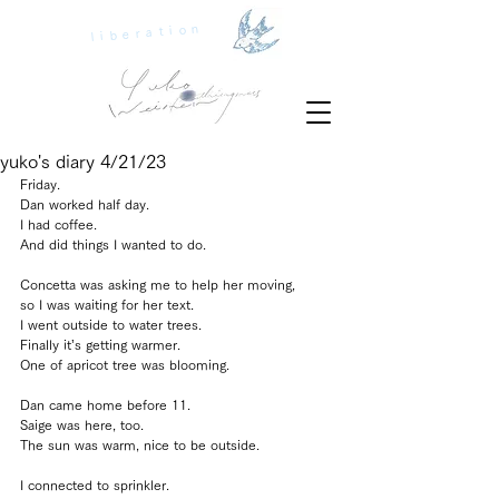
liberation
yuko's diary 4/21/23
Friday.
Dan worked half day.
I had coffee.
And did things I wanted to do.
Concetta was asking me to help her moving, 
so I was waiting for her text.
I went outside to water trees.
Finally it’s getting warmer.
One of apricot tree was blooming.
Dan came home before 11.
Saige was here, too.
The sun was warm, nice to be outside.
I connected to sprinkler.