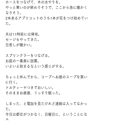
ホースをつなげて、木の水やりを。
やっと寒いのが終わりそうで、ここから急に暖かく
なりそう。
2本あるアプリコットのうち1本が花をつけ始めてい
た。
夫は11時前には帰宅。
セージもやってきた。
日差しが暖かい。
スプリンクラーをつなげる。
お庭の一番奥に設置。
いよいよ始まるなという感じがする。
ちょっと休んでから、コープへお昼のスープを買い
に行く。
トルティーヤつきでおいしい。
そのままお昼寝、ぐっすり眠った。
しまった、と電話を見たけれど連絡は入ってなかっ
た。
今日は都合がつかなく、日曜日に、ということにな
る。
夜、夫は妹と電話していた。