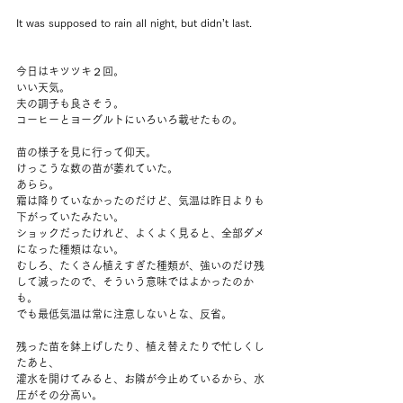
It was supposed to rain all night, but didn’t last.
今日はキツツキ２回。
いい天気。
夫の調子も良さそう。
コーヒーとヨーグルトにいろいろ載せたもの。
苗の様子を見に行って仰天。
けっこうな数の苗が萎れていた。
あらら。
霜は降りていなかったのだけど、気温は昨日よりも
下がっていたみたい。
ショックだったけれど、よくよく見ると、全部ダメ
になった種類はない。
むしろ、たくさん植えすぎた種類が、強いのだけ残
して減ったので、そういう意味ではよかったのか
も。
でも最低気温は常に注意しないとな、反省。
残った苗を鉢上げしたり、植え替えたりで忙しくし
たあと、
灌水を開けてみると、お隣が今止めているから、水
圧がその分高い。