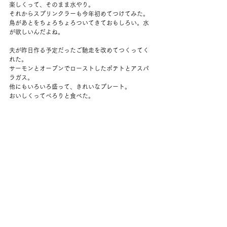
楽しくって、そのまま水やり。
それからスプリンクラーも今年初めてつけてみた。
鳥があとをちょろちょろついてきておもしろい。水
が欲しいんだよね。
夫が昨日作る予定だったご馳走を改めてつくってく
れた。
サーモンとオーブンでローストしたポテトとアスパ
ラガス。
他にもいろいろ盛って、きれいなプレート。
おいしくってぺろりと食べた。
夫はカードを書いたりするのがあまり得意ではない
けど、
今年はカードもくれた。
お腹がいっぱいで、夕食のことが考えられず。
わたしは残りのポテトをずっとつまみ食いしてい
た。
なんとなく夜は食べないまま。
Netflixで、Russian Dollのシーズン２を見る。
おもしろいな～。
夜雨の予定だったけれど、あまり降らなかった。