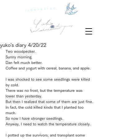
liberation
yuko's diary 4/20/22
Two woodpecker.
Sunny morning.
Dan felt much better.
Coffee and yogurt with cereal, banana, and apple.
I was shocked to see some seedlings were killed 
by cold.
There was no frost, but the temperature was 
lower than yesterday.
But then I realized that some of them are just fine.
In fact, the cold killed kinds that I planted too 
much.
So now I have stronger seedlings.
Anyway, I need to watch the temperature closely.
I potted up the survivors, and transplant some 