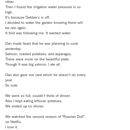
other.
Then I found the irrigation water pressure is so 
high.
It’s because Debbie’s is off.
I decided to water the garden knowing there will 
be rain again.
A bird was following me. It wanted water.
Dan made feast that he was planning to cook 
yesterday.
Salmon, roasted potatoes, and asparagus.
There were more on the beautiful plate.
Though it was big salmon, I ate all.
Dan also gave me card which he doesn’t do every 
year.
So cute.
We were so full, couldn’t think of dinner.
Also I kept eating leftover potatoes.
We ended up no dinner.
We watched the second season of “Russian Doll” 
on Netflix.
I love it.