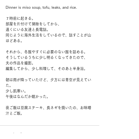
Dinner is miso soup, tofu, leaks, and rice.
７時前に起きる。
部屋を片付けて掃除をしてから、
遠くにいる友達と長電話。
同じように海外生活をしているので、話すことが山
ほどある。
それから、冬服やすぐに必要のない服を詰める。
そうしているうちに少し明るくなってきたので、
夫の作品を撮影。
編集してから、少し料理して、そのあと半身浴。
朝は雨が降っていたけど、夕方には青空が見えてい
た。
少し肌寒い。
午後はなんだか眠かった。
夜ご飯は豆腐ステーキ、長ネギを焼いたの、お味噌
汁とご飯。
コメント