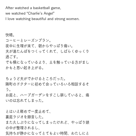
After watched a basketball game, 
we watched “Charlie’s Angel”
I love watching beautiful and strong women.
快晴。
コーヒーとレーズンブラン。
夜中に生理が来て、朝からやっぱり痛い。
夫が湯たんぽをつくってくれて、しばらくゆっくり
過ごす。
でも横になっているより、土を触っている方がまし
かもと思い起き上がる。
ちょうど夫がでかけるところだった。
隣町のドクターに初めて会っていろいろ相談するそ
う。
お庭と、ハーブガーデンをすこし耕していると、痛
いのは忘れてしまった。
とはいえ軽めで一度止めて、
裏庭ラジオを録音した。
また久しぶりになってしまったけれど、やっぱり頭
の中が整理されるし、
気持ちが静かになってとてもよい時間、わたしにと