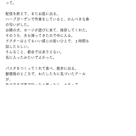
って。
配信を終えて、またお庭に出る。
ハーブガーデンで作業をしていると、かんぺきな春
の匂いがした。
お隣の犬、セージが遊びに来て、挨拶してくれた。
そのうち、夫も帰ってきたので中に入る。
ドクターはとてもいい感じの若いひとで、１時間も
話したらしい。
そんなこと、都会ではありえない。
気に入ったみたいでよかった。
パスタをつくってくれて食べ、散歩に出る。
郵便箱のところで、わたしたちに気づいたアール
が、
先の方まで車で行ったと思ったら、止まって、
「クリスマスカードをありがとう！」と言ってくれ
た。
学校まで行って夕陽を見ようとしたけど、雲に隠れ
てしまったのと、
学生が多いので諦めて帰る。
夕方はさすがに冷え込む。
暖炉に火を入れる。
夫が妹と電話している間にゆっくりお風呂。