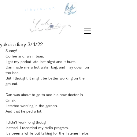
liberation
yuko's diary 3/4/22
Sunny!
Coffee and raisin bran.
I got my period late last night and it hurts.
Dan made me a hot water bag, and I lay down on 
the bed.
But I thought it might be better working on the 
ground.
Dan was about to go to see his new doctor in 
Omak.
I started working in the garden.
And that helped a lot.
I didn’t work long though. 
Instead, I recorded my radio program.
It’s been a while but talking for the listener helps 