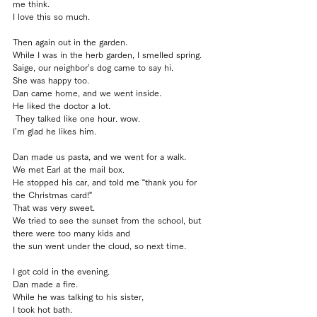
me think.
I love this so much.
Then again out in the garden.
While I was in the herb garden, I smelled spring.
Saige, our neighbor’s dog came to say hi.
She was happy too.
Dan came home, and we went inside.
He liked the doctor a lot. 
 They talked like one hour. wow.
I’m glad he likes him.
Dan made us pasta, and we went for a walk.
We met Earl at the mail box.
He stopped his car, and told me “thank you for 
the Christmas card!”
That was very sweet.
We tried to see the sunset from the school, but 
there were too many kids and 
the sun went under the cloud, so next time.
I got cold in the evening.
Dan made a fire.
While he was talking to his sister, 
I took hot bath.