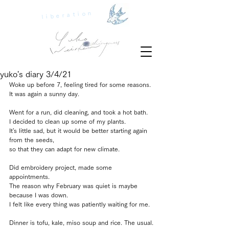
liberation
yuko's diary 3/4/21
Woke up before 7, feeling tired for some reasons.
It was again a sunny day. 
Went for a run, did cleaning, and took a hot bath.
I decided to clean up some of my plants. 
It's little sad, but it would be better starting again 
from the seeds, 
so that they can adapt for new climate.
Did embroidery project, made some 
appointments. 
The reason why February was quiet is maybe 
because I was down.
I felt like every thing was patiently waiting for me.
Dinner is tofu, kale, miso soup and rice. The usual.