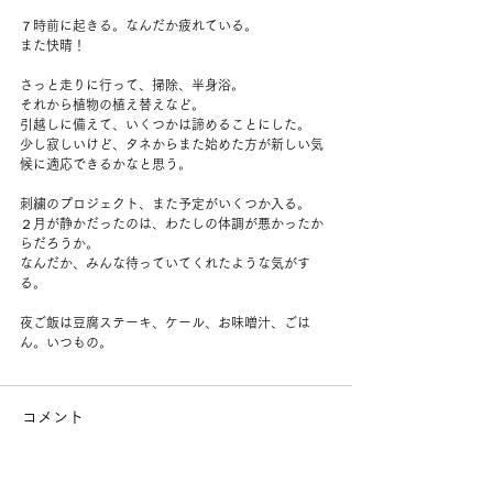
７時前に起きる。なんだか疲れている。
また快晴！
さっと走りに行って、掃除、半身浴。
それから植物の植え替えなど。
引越しに備えて、いくつかは諦めることにした。
少し寂しいけど、タネからまた始めた方が新しい気
候に適応できるかなと思う。
刺繍のプロジェクト、また予定がいくつか入る。
２月が静かだったのは、わたしの体調が悪かったか
らだろうか。
なんだか、みんな待っていてくれたような気がす
る。
夜ご飯は豆腐ステーキ、ケール、お味噌汁、ごは
ん。いつもの。
コメント