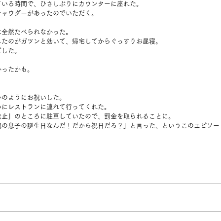
ている時間で、ひさしぶりにカウンターに座れた。
チャウダーがあったのでいただく。
は全然たべられなかった。
したのがガツンと効いて、帰宅してからぐっすりお昼寝。
ごした。
かったかも。
かのようにお祝いした。
いにレストランに連れて行ってくれた。
禁止」のところに駐車していたので、罰金を取られることに。
俺の息子の誕生日なんだ！だから祝日だろ？」と言った、というこのエピソー