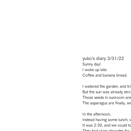
yuko's diary 3/31/22
Sunny day!
I woke up late.
Coffee and banana bread.
I watered the garden, and tr
But the sun was already stro
Those seeds in sunroom are 
The asparagus are finally, we
In the afternoon, 
instead having some lunch, w
It was 2:30, and we could to
They had clam chowder for th