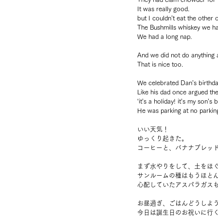
It was really good.
but I couldn’t eat the other 
The Bushmills whiskey we ha
We had a long nap.
And we did not do anything 
That is nice too.
We celebrated Dan’s birthday
Like his dad once argued the
‘it’s a holiday! it’s my son’s 
He was parking at no parkin
いい天気！
ゆっくり起きた。
コーヒーと、バナナブレッ
まず水やりをして、土をほ
サンルームの種はもうほと
心配していたアスパラガス
お昼過ぎ、ごはんどうしよ
今日は誕生日のお祝いに行