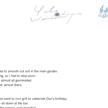
libe
ied to smooth out soil in the main garden.
ng, so I had to stop soon.
almost all germinated.
ll, almost there.
e went to Iron grill to celebrate Dan’s birthday.
 sit down at the bar.
e special, and I had that.