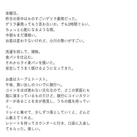
金曜日。
昨日の夜中はものすごいゲリラ豪雨だった。
ゲリラ豪雨ってもう言わないか。でも2時間ぐらい、
ちょっと心配になるような雨。
今朝もまだ薄暗い。
お庭は変わりないけれど、小川の勢いがすごい。
洗濯を回して、掃除。
食パンを仕込む。
それからライ麦パンを焼いた。
安定してうまく焼けるようになってきた。
お昼はスープとトースト。
午後、買い出しのついでに銀行へ。
コインをほぼ使わない文化なので、どこの家庭にも
瓶に溜まっているものだけど、銀行にコインカウン
ターがあることを夫が発見し、うちの瓶を持ってい
く。
トレイに乗せて、少しずつ落としていくと、どんど
ん数えてくれる。
レシートを持ってカウンターに行き、口座に入金し
てもらった。楽しい。