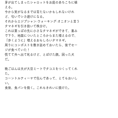
芽が出てしまったシャロットをお庭のあちこちに植
える。
今から実がなるまでは育たないかもしれないけれ
ど、匂いでシカ避けになる。
それからエジプシャン·ウォーキング·オニオンと言う
タマネギを引き抜いて株分け。
これは葉っぱの先に小さなタマネギができて、重み
で下り、地面についたところからまた増えるので、
「歩くように」増えるおもしろいタマネギ。
周りにコンポストを敷き詰めておいたら、後でセー
ジが食べていた！
慌てて外へ出て叱るけど、とぼけた顔。困った犬
だ。
晩ごはんは夫が大豆ミートでタコスをつくってくれ
た。
コーントルティーヤで包んであって、とてもおいし
い。
食後、食パンを焼く。これもきれいに焼けた。
明日夫の友達を訪ねることになったので、サワード
ウを仕込む。
ワークアウトはバイシクルクランチ100回。
寝転がって、肘と反対側の膝を合わせる、定番の腹
筋運動。