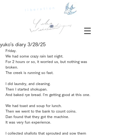
liberation
yuko's diary 3/28/25
Friday.
We had some crazy rain last night.
For 2 hours or so, it worried us, but nothing was 
broken.
The creek is running so fast.
I did laundry, and cleaning.
Then I started shokupan.
And baked rye bread. I’m getting good at this one.
We had toast and soup for lunch.
Then we went to the bank to count coins.
Dan found that they got the machine.
It was very fun experience.
I collected shallots that sprouted and sow them 