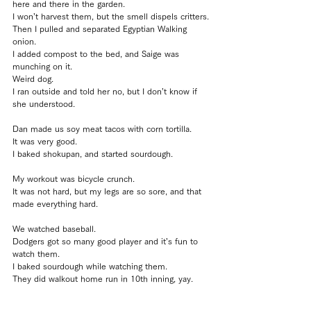
here and there in the garden.
I won’t harvest them, but the smell dispels critters.
Then I pulled and separated Egyptian Walking 
onion.
I added compost to the bed, and Saige was 
munching on it.
Weird dog.
I ran outside and told her no, but I don’t know if 
she understood.
Dan made us soy meat tacos with corn tortilla.
It was very good.
I baked shokupan, and started sourdough.
My workout was bicycle crunch.
It was not hard, but my legs are so sore, and that 
made everything hard.
We watched baseball.
Dodgers got so many good player and it’s fun to 
watch them.
I baked sourdough while watching them.
They did walkout home run in 10th inning, yay.