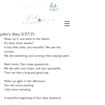
liberation
yuko's diary 3/27/21
Woke up 5, and went to the beach. 
It's been three weeks?
It was little chilly, but beautiful. We saw the 
sunrise.
We did stretching, and running, then playing catch.
Back home, Dan made guacamole. 
We ate with corn chips, and also quesadilla.
Then we had a long and good nap.
Woke up again in the afternoon.
Dan did some packing. 
I did some mending.
A beautiful beginning of four days weekend.