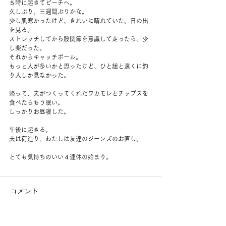
５時に起きてビーチへ。
久しぶり。三週間ぶりかな。
少し肌寒かったけど、きれいに晴れていた。日の出
を見る。
ストレッチしてから股関節を意識して走ったら、少
し楽だった。
それからキャッチボール。
もっと人が多いかと思ったけど、ひと組と遠くに釣
り人しか見なかった。
帰って、夫がつくってくれたワカモレとチップスを
食べたらもう眠い。
しっかりお昼寝した。
午後に起きる。
夫は荷造り、わたしは友達のジーンズのお直し。
とても気持ちのいい４連休の始まり。
コメント