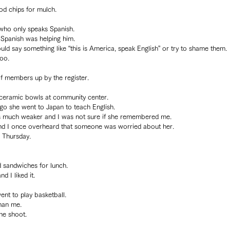
d chips for mulch.
ho only speaks Spanish.
 Spanish was helping him.
ould say something like “this is America, speak English” or try to shame them.
too.
f members up by the register.
ceramic bowls at community center.
go she went to Japan to teach English.
as much weaker and I was not sure if she remembered me.
and I once overheard that someone was worried about her.
 Thursday.
sandwiches for lunch.
d I liked it.
nt to play basketball.
han me.
the shoot.