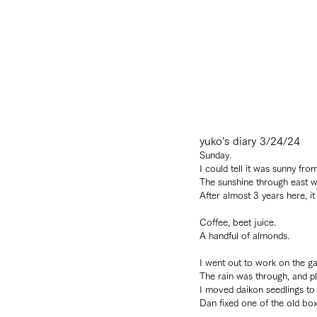
yuko's diary 3/24/24
Sunday.
I could tell it was sunny fro
The sunshine through east w
After almost 3 years here, it
Coffee, beet juice.
A handful of almonds.
I went out to work on the g
The rain was through, and p
I moved daikon seedlings to
Dan fixed one of the old box