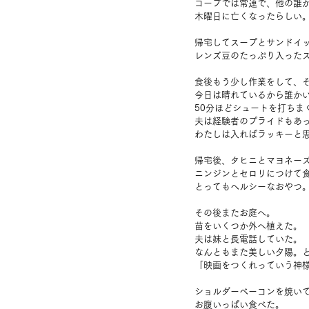
コープでは常連で、他の誰
木曜日に亡くなったらしい
帰宅してスープとサンドイ
レンズ豆のたっぷり入った
食後もう少し作業をして、
今日は晴れているから誰か
50分ほどシュートを打ちま
夫は経験者のプライドもあ
わたしは入ればラッキーと
帰宅後、タヒニとマヨネー
ニンジンとセロリにつけて
とってもヘルシーなおやつ
その後またお庭へ。
苗をいくつか外へ植えた。
夫は妹と長電話していた。
なんともまた美しい夕陽。
「映画をつくれっていう神
ショルダーベーコンを焼い
お腹いっぱい食べた。