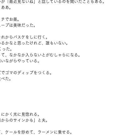
かが「最近見ないね」と話しているのを聞いたこともある。
。ああ。
ッチでお昼。
スープは美味だった。
それからバスケをしに行く。
いるかなと思ったけれど、誰もいない。
くった。
って、なかなか入らないとがむしゃらになる。
思いながらやっている。
ズでゴマのディップをつくる。
食べた。
。
とにかく光に見惚れる。
様からのサインかも」と夫。
て、ケールを炒めて、ラーメンに乗せる。