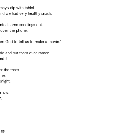
ayo dip with tahini.
and we had very healthy snack.
anted some seedlings out.
r over the phone.
.
om God to tell us to make a movie.” 
le and put them over ramen.
ed it.
r the trees.
one.
onight.
orrow.
n.
快晴。