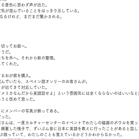
える景色に思わず声が出た。
空気が澄んでいることをはっきり示している。
になるけれど、まだまだ驚かされる。
。
り切ってお庭へ。
そうだ。
たちを外へ。それから畝の整理。
してくれた。
するおが屑を購入。
選んでいたら、スペイン語オンリーのお客さんが。
フが出てきて対応していた。
アメリカなんだから英語話せよ」という雰囲気には全くならないのはいいなと
ろうと改めて思った。
まにメンバーの写真が飾ってある。
だった。
婆さんは、一度カルチャーセンターのイベントでわたしの磁器のボウルを買っ
も興奮した様子で、ずいぶん昔に日本に英語を教えに行ったことがあると話し
いぶ弱っていて、わたしのことも覚えているかどうかわからなかった。