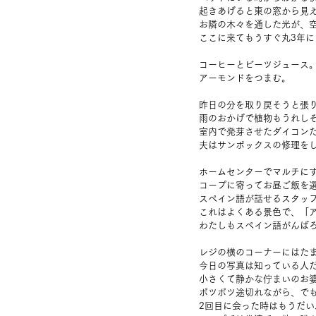
起きあげると東の窓から見
お隣の木々を通した光が、
ここに来てもうすぐ丸3年
コーヒーとビーツジュース
アーモンドをつまむ。
昨日の分を取り戻そうと張
雨のおかげで植物もうれし
室内で発芽させたダイコン
夫はサンボックスの修理を
ホームセンターでマルチに
コープに寄ってお昼ご飯を
スペイン語が話せるスタッ
これはよくある景色で、「
わたしもスペイン語がんば
レジの横のコーナーにはた
今日の写真は知っている人
小さくて静かな佇まいのお
ポツポツ途切れながら、で
2回目に会った時はもうだ