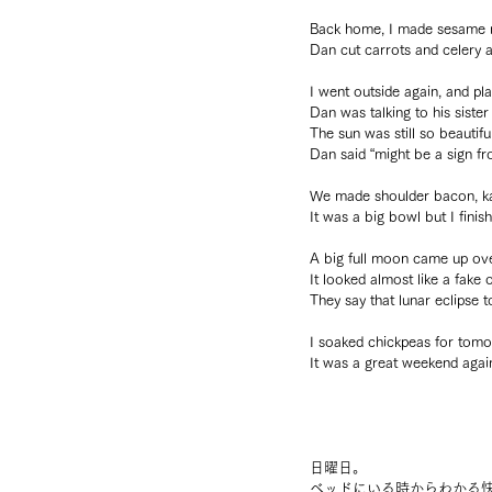
Back home, I made sesame m
Dan cut carrots and celery 
I went outside again, and pl
Dan was talking to his siste
The sun was still so beautiful
Dan said “might be a sign fr
We made shoulder bacon, ka
It was a big bowl but I finish
A big full moon came up ove
It looked almost like a fake 
They say that lunar eclipse t
I soaked chickpeas for tom
It was a great weekend agai
日曜日。
ベッドにいる時からわかる