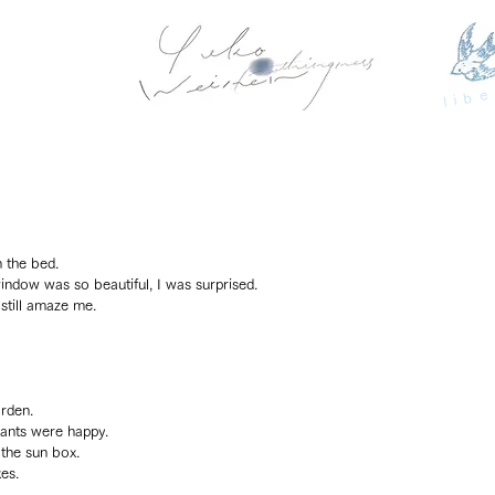
libe
m the bed.
indow was so beautiful, I was surprised.
 still amaze me.
arden.
lants were happy.
 the sun box.
es.