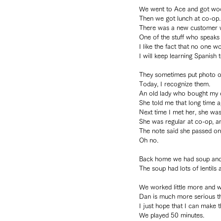
We went to Ace and got woo
Then we got lunch at co-op.
There was a new customer w
One of the stuff who speaks
I like the fact that no one w
I will keep learning Spanish 
They sometimes put photo o
Today, I recognize them.
An old lady who bought my 
She told me that long time a
Next time I met her, she w
She was regular at co-op, 
The note said she passed on
Oh no.
Back home we had soup and 
The soup had lots of lentils an
We worked little more and we
Dan is much more serious t
I just hope that I can make 
We played 50 minutes.