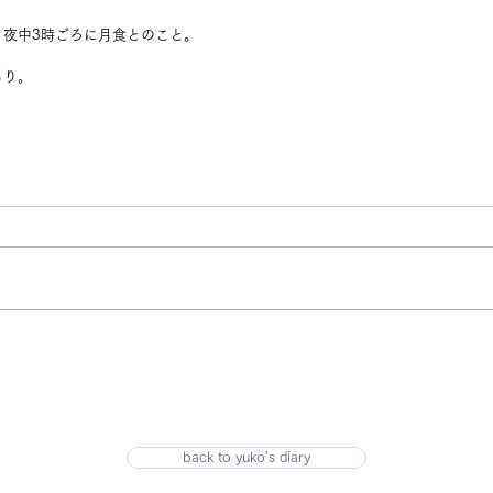
。夜中3時ごろに月食とのこと。
。
もり。
back to yuko's diary