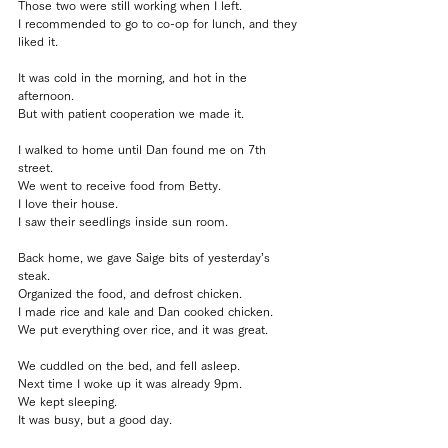
Those two were still working when I left.
I recommended to go to co-op for lunch, and they 
liked it.
It was cold in the morning, and hot in the 
afternoon.
But with patient cooperation we made it.
I walked to home until Dan found me on 7th 
street.
We went to receive food from Betty.
I love their house.
I saw their seedlings inside sun room.
Back home, we gave Saige bits of yesterday’s 
steak.
Organized the food, and defrost chicken.
I made rice and kale and Dan cooked chicken.
We put everything over rice, and it was great.
We cuddled on the bed, and fell asleep.
Next time I woke up it was already 9pm.
We kept sleeping.
It was busy, but a good day.