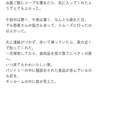
お昼ご飯にコープを薦めたら、気に入ってくれたよ
うでとてもよかった。
午前中は寒く、午後は暑く、なんとも疲れた日。
でも患者さんの協力もあって、スムーズに行ったの
はよかった。
夫と連絡がつかず、歩いて帰っていたら、家の近く
で拾ってくれた。
一旦帰宅してから、食料品を受け取りにベティの家
へ。
いつ来てもかわいらしい家。
パントリーの中に瓶詰めされた食品が並んでいるの
も好き。
サンルームの中に苗が見えた。
帰宅後、セージに昨日のステーキの残りをちょっと
あげる。
食料品を整理して、オーガニックチキンを解凍。
その間にご飯を炊いて、ケールを炒めておく。
チキンはニンニクとショウガでシンプルに焼く。
丼にして晩ごはん。
その後横になってカドル。
いつの間にか寝ていたみたいで、次に起きたら9時だ