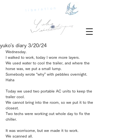
liberation
yuko's diary 3/20/24
Wednesday.
I walked to work, today I wore more layers.
We used water to cool the trailer, and where the 
horse was, we put a small lump.
Somebody wrote “why” with pebbles overnight. 
Haha
Today we used two portable AC units to keep the 
trailer cool.
We cannot bring into the room, so we put it to the 
closest.
Two techs were working out whole day to fix the 
chiller.
It was worrisome, but we made it to work.
We scanned all.