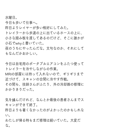
水曜日。
今日も歩いて仕事へ。
昨日よりレイヤーが多い格好にしてみた。
トレイラーから歩道の上に出ているホースの上に、
小さな踏み板を渡してあるのだけど、そこに誰かが
小石でwhyと書いていた。
夜のうちにやったんだな。文句なのか、それにして
もなんだかおかしい。
今日は自宅用のポータブルエアコンをふたつ使って
トレイラーを冷やしながらの作業。
MRIの部屋には持って入れないので、ギリギリまで
近づけて、スキャンの合間に冷やす作戦。
その間も、技師さんがふたり、外の冷却器の修理に
かかりきりだった。
気を揉んだけれど、なんとか最後の患者さんまでス
キャンができて終了。
昨日よりも暑くなかったのがよかったのかもしれな
い。
わたしが帰る時もまだ修理は続いていた。大変だ
な。