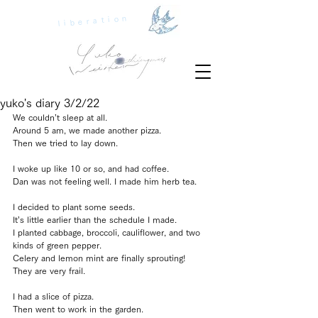
liberation
yuko's diary 3/2/22
We couldn’t sleep at all.
Around 5 am, we made another pizza.
Then we tried to lay down.
I woke up like 10 or so, and had coffee.
Dan was not feeling well. I made him herb tea.
I decided to plant some seeds.
It’s little earlier than the schedule I made.
I planted cabbage, broccoli, cauliflower, and two 
kinds of green pepper.
Celery and lemon mint are finally sprouting!
They are very frail.
I had a slice of pizza.
Then went to work in the garden.