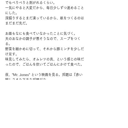
でもべりべりと剥がれるくらい。
一気にやると大変だから、毎日少しずつ進めること
にした。
深掘りするとまだ凍っているから、畝をつくるのは
まだまだ先だ。
お昼もなにも食べていなかったことに気づく。
夫のおなかの調子が悪そうなので、スープをつく
る。
野菜を細かめに切って、それから豚ミンチを少しだ
け足す。
味見してみたら、オムレツの具、という感じの味だ
ったので、ごはんを炊いてごはんにかけて食べた。
夜、”Mr. Jones” という映画を見る。邦題は『赤い
闇』？また下手な邦題だな。
スターリン政権下のウクライナでの、「ホロドモー
ル（人工的大飢饉）」を潜入取材した記者のはな
し。
ぜんぜん知らなかった。怖いとかより、こういうこ
とが世界中であるんだろうな、という感想。それか
ら情報量が少なかった時代の情報の価値を思う。
この記者、Gareth Jonesさんがとにかくすごくて、
映画を見た後ウィキべディアを読んでいた。
一連のできごとのあと、日本と中国に行っている。