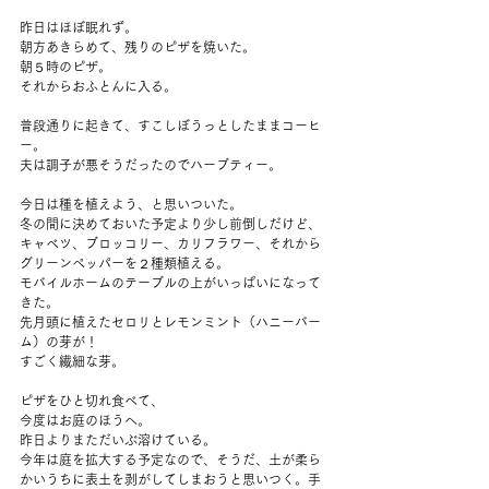
昨日はほぼ眠れず。
朝方あきらめて、残りのピザを焼いた。
朝５時のピザ。
それからおふとんに入る。
普段通りに起きて、すこしぼうっとしたままコーヒ
ー。
夫は調子が悪そうだったのでハーブティー。
今日は種を植えよう、と思いついた。
冬の間に決めておいた予定より少し前倒しだけど、
キャベツ、ブロッコリー、カリフラワー、それから
グリーンペッパーを２種類植える。
モバイルホームのテーブルの上がいっぱいになって
きた。
先月頭に植えたセロリとレモンミント（ハニーバー
ム）の芽が！
すごく繊細な芽。
ピザをひと切れ食べて、
今度はお庭のほうへ。
昨日よりまただいぶ溶けている。
今年は庭を拡大する予定なので、そうだ、土が柔ら
かいうちに表土を剥がしてしまおうと思いつく。手