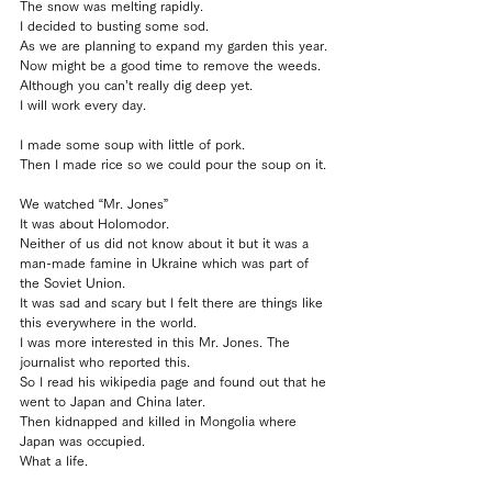
The snow was melting rapidly.
I decided to busting some sod.
As we are planning to expand my garden this year.
Now might be a good time to remove the weeds.
Although you can’t really dig deep yet.
I will work every day.
I made some soup with little of pork.
Then I made rice so we could pour the soup on it.
We watched “Mr. Jones” 
It was about Holomodor.
Neither of us did not know about it but it was a 
man-made famine in Ukraine which was part of 
the Soviet Union.
It was sad and scary but I felt there are things like 
this everywhere in the world.
I was more interested in this Mr. Jones. The 
journalist who reported this.
So I read his wikipedia page and found out that he 
went to Japan and China later.
Then kidnapped and killed in Mongolia where 
Japan was occupied.
What a life.