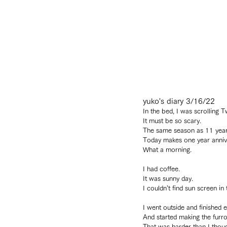
yuko's diary 3/16/22
In the bed, I was scrolling 
It must be so scary.
The same season as 11 year
Today makes one year annive
What a morning.
I had coffee.
It was sunny day.
I couldn’t find sun screen i
I went outside and finished 
And started making the furr
That was harder than I thoug