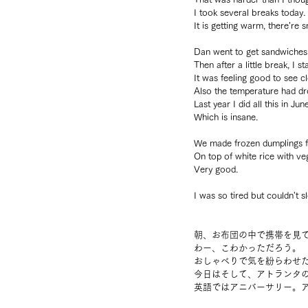
I took several breaks today.
It is getting warm, there’re 
Dan went to get sandwiches 
Then after a little break, I 
It was feeling good to see c
Also the temperature had dr
Last year I did all this in June
Which is insane.
We made frozen dumplings f
On top of white rice with ve
Very good.
I was so tired but couldn't sl
朝、お布団の中で携帯を見
わー、こわかっただろう。
おしゃべりで気を紛らわせ
今日はそして、アトランタ
英語ではアニバーサリー。