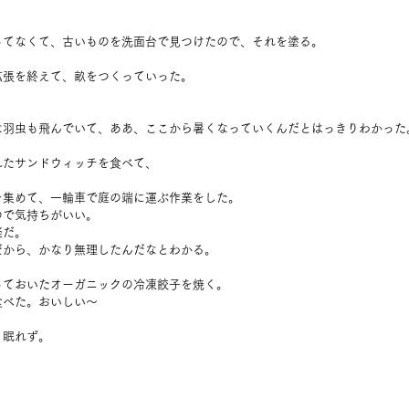
ってなくて、古いものを洗面台で見つけたので、それを塗る。
拡張を終えて、畝をつくっていった。
な羽虫も飛んでいて、ああ、ここから暑くなっていくんだとはっきりわかった
れたサンドウィッチを食べて、
を集めて、一輪車で庭の端に運ぶ作業をした。
ので気持ちがいい。
楽だ。
だから、かなり無理したんだなとわかる。
っておいたオーガニックの冷凍餃子を焼く。
食べた。おいしい～
く眠れず。