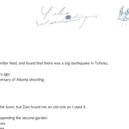
libe
Twitter feed, and found that there was a big earthquake in Tohoku.
s ago.
rsary of Atlanta shooting.
n the town, but Dan found me an old one so I used it.
expanding the second garden.
ows.
ht.