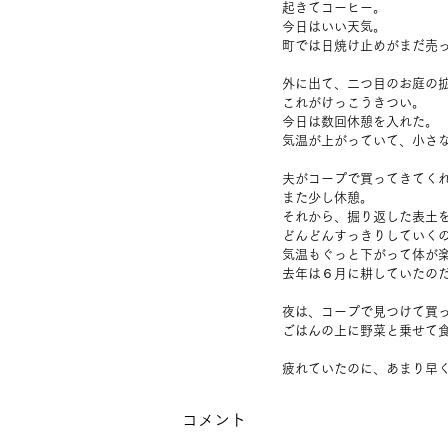
起きてコーヒー。
今日はいい天気。
町では日焼け止めがまだ売
外に出て、二つ目のお庭の
これがけっこうきつい。
今日は数回休憩を入れた。
気温が上がっていて、小さ
夫がコープで買ってきてく
また少し休憩。
それから、掘り返した表土
どんどんすっきりしていく
気温もぐっと下がって体が
去年は６月に耕していたの
夜は、コープで見つけて買
ごはんの上に野菜と乗せて
疲れていたのに、あまり早
コメント