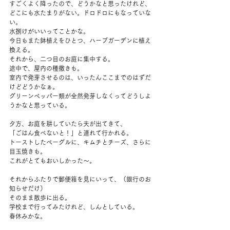
すごくよく降ったので、どうかなと思ったけれど、
どこにも水たまりがない。ドロドロにもなっていな
い。
水捌けがいいってことかな。
今日もまた鉢植えをひとつ、ハーブガーデンに植え
換える。
それから、二つ目のお庭に集中する。
途中で、屋内の種撒きも。
室内で発芽させるのは、いったんここまでのはずだ
けどどうかなぁ。
グリーンペッパー類が全然発芽しなくってどうしよ
うかなと思っている。
夕方、お庭を耕していたら夫が出てきて、
「ごはん食べないと！」と連れて行かれる。
トーストしたベーグルに、キムチとチーズ、さらに
目玉焼きも。
これがとてもおいしかった～。
それからふたりで郵便箱を見にいって、（銀行のお
知らせだけ）
そのまま散歩に出る。
学校まで行ってみたけれど、しんとしている。
春休みかな。