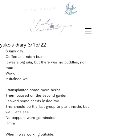
liberation
yuko's diary 3/15/22
Sunny day.
Coffee and raisin bran.
It was a big rain, but there was no puddles, nor 
mud.
Wow.
It drained well.
I transplanted some more herbs.
Then focused on the second garden.
I sowed some seeds inside too.
This should be the last group to plant inside, but 
well, let’s see.
No peppers were germinated.
Hmm
When I was working outside, 