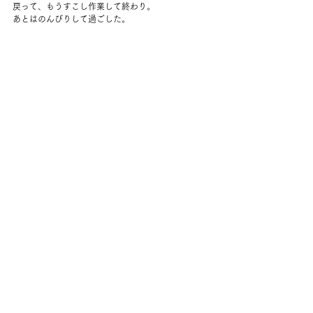
戻って、もうすこし作業して終わり。
あとはのんびりして過ごした。
夜は簡単にごはんに、そぼろとキャベツの千切りを
のせたもの。
ああ、つかれた。
３月に入って、外で作業できるようになってから、
毎日がすごくはやい。
コメント
コメントを追加…
back to yuko's diary