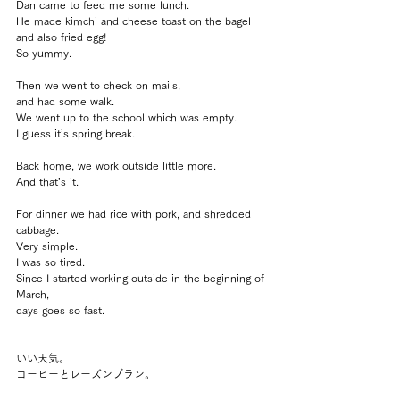
Dan came to feed me some lunch.
He made kimchi and cheese toast on the bagel 
and also fried egg!
So yummy.
Then we went to check on mails, 
and had some walk.
We went up to the school which was empty.
I guess it’s spring break.
Back home, we work outside little more.
And that’s it.
For dinner we had rice with pork, and shredded 
cabbage.
Very simple.
I was so tired.
Since I started working outside in the beginning of 
March, 
days goes so fast.
いい天気。
コーヒーとレーズンブラン。