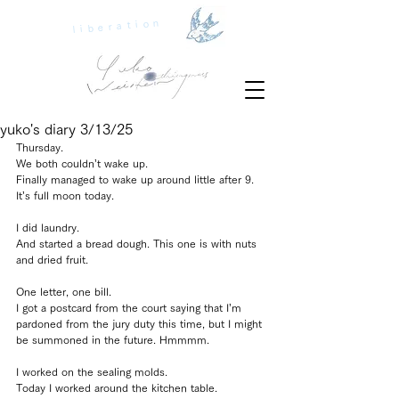
liberation
yuko's diary 3/13/25
Thursday.
We both couldn’t wake up.
Finally managed to wake up around little after 9.
It’s full moon today.
I did laundry.
And started a bread dough. This one is with nuts 
and dried fruit.
One letter, one bill.
I got a postcard from the court saying that I’m 
pardoned from the jury duty this time, but I might 
be summoned in the future. Hmmmm.
I worked on the sealing molds.
Today I worked around the kitchen table.