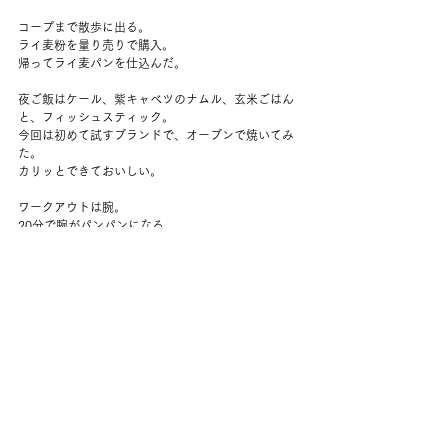
コープまで散歩に出る。
ライ麦粉を量り売りで購入。
帰ってライ麦パンを仕込んだ。
夜ご飯はケール、紫キャベツのナムル、玄米ごはん
と、フィッシュスティック。
今回は初めて試すブランドで、オーブンで焼いてみ
た。
カリッとできておいしい。
ワークアウトは腕。
20分で腕がパンパンになる。
今晩は皆既月食。
曇りだったけれど、夕方から晴れてきて、月は登る
ところからしっかり見れた。
きれいな満月。
10時ごろ？からかけ始め、11時半には完全に月食
に。
暗めのオレンジ色で、とても小さく見える。
星がまたいっそうきれいに見えた。
1時間ほどで終わって、また戻っていく。
こんなに夜更かししたのはひさしぶり。
でも見られてよかった。