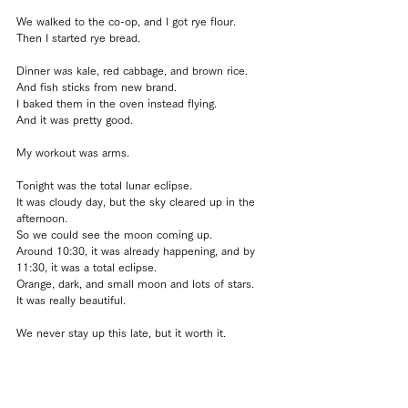
We walked to the co-op, and I got rye flour.
Then I started rye bread.
Dinner was kale, red cabbage, and brown rice.
And fish sticks from new brand.
I baked them in the oven instead flying.
And it was pretty good.
My workout was arms.
Tonight was the total lunar eclipse.
It was cloudy day, but the sky cleared up in the 
afternoon.
So we could see the moon coming up.
Around 10:30, it was already happening, and by 
11:30, it was a total eclipse.
Orange, dark, and small moon and lots of stars.
It was really beautiful.
We never stay up this late, but it worth it.