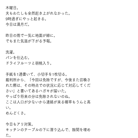
木曜日。
夫もわたしも全然起き上がれなかった。
9時過ぎにやっと起きる。
今日は満月だ。
昨日の雨で一気に地面が緑に。
でもまた気温が下がる予報。
洗濯。
パンを仕込む。
ドライフルーツと胡桃入り。
手紙を1通書いて、小切手を1枚切る。
裁判所から、「今回は免除ですが、今後また召喚さ
れた際は、その時点での状況に応じて対応してくだ
さい」と書いてあるハガキが届いた。
やっぱり将来の分は免除されないのね。
ここは人口が少ないから連絡が来る確率もうんと高
い。
めんどくさ。
今日もアリ対策。
キッチンのテーブルの下に潜り込んで、隙間を埋め
た。