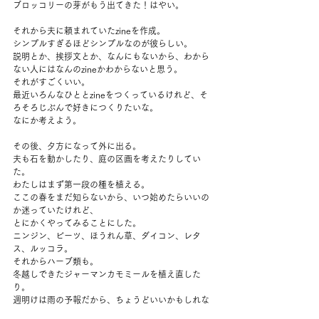
ブロッコリーの芽がもう出てきた！はやい。
それから夫に頼まれていたzineを作成。
シンプルすぎるほどシンプルなのが彼らしい。
説明とか、挨拶文とか、なんにもないから、わから
ない人にはなんのzineかわからないと思う。
それがすごくいい。
最近いろんなひととzineをつくっているけれど、そ
ろそろじぶんで好きにつくりたいな。
なにか考えよう。
その後、夕方になって外に出る。
夫も石を動かしたり、庭の区画を考えたりしてい
た。
わたしはまず第一段の種を植える。
ここの春をまだ知らないから、いつ始めたらいいの
か迷っていたけれど、
とにかくやってみることにした。
ニンジン、ビーツ、ほうれん草、ダイコン、レタ
ス、ルッコラ。
それからハーブ類も。
冬越しできたジャーマンカモミールを植え直した
り。
週明けは雨の予報だから、ちょうどいいかもしれな
い。