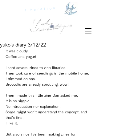
liberation
yuko's diary 3/12/22
It was cloudy.
Coffee and yogurt.
I sent several zines to zine libraries.
Then took care of seedlings in the mobile home.
I trimmed onions.
Broccolis are already sprouting, wow!
Then I made this little zine Dan asked me.
It is so simple. 
No introduction nor explanation.
Some might won’t understand the concept, and 
that’s fine.
I like it.
But also since I’ve been making zines for 