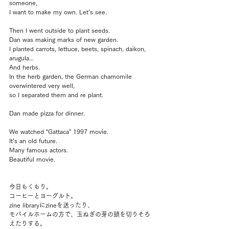
someone, 
I want to make my own. Let’s see.
Then I went outside to plant seeds.
Dan was making marks of new garden.
I planted carrots, lettuce, beets, spinach, daikon, 
arugula...
And herbs.
In the herb garden, the German chamomile 
overwintered very well, 
so I separated them and re plant.
Dan made pizza for dinner.
We watched “Gattaca” 1997 movie.
It’s an old future.
Many famous actors.
Beautiful movie.
今日もくもり。
コーヒーとヨーグルト。
zine libraryにzineを送ったり、
モバイルホームの方で、玉ねぎの芽の頭を切りそろ
えたりする。