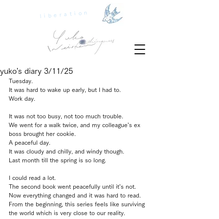
liberation
yuko's diary 3/11/25
Tuesday.
It was hard to wake up early, but I had to.
Work day.
It was not too busy, not too much trouble.
We went for a walk twice, and my colleague’s ex 
boss brought her cookie.
A peaceful day.
It was cloudy and chilly, and windy though.
Last month till the spring is so long.
I could read a lot.
The second book went peacefully until it’s not.
Now everything changed and it was hard to read.
From the beginning, this series feels like surviving 
the world which is very close to our reality.