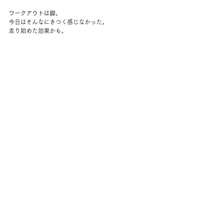
ワークアウトは脚。
今日はそんなにきつく感じなかった。
走り始めた効果かも。
シリーズを最後まで見終わる。
最後から2話目は、いわゆる地球滅亡の日で、あっと
いう間にすごい規模で起こって、その信じられなさ
がリアルだった。
もしこういう風に起こるなら、とにかく家族と一緒
にいたい。
ああ、3月11日に津波のシーンを見てしまった。
あとはシーズン2を待つのみ。
コメント
コメントを追加…