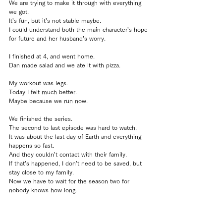
We are trying to make it through with everything 
we got.
It’s fun, but it’s not stable maybe.
I could understand both the main character’s hope 
for future and her husband’s worry.
I finished at 4, and went home.
Dan made salad and we ate it with pizza.
My workout was legs.
Today I felt much better.
Maybe because we run now.
We finished the series.
The second to last episode was hard to watch.
It was about the last day of Earth and everything 
happens so fast.
And they couldn’t contact with their family.
If that’s happened, I don’t need to be saved, but 
stay close to my family.
Now we have to wait for the season two for 
nobody knows how long.