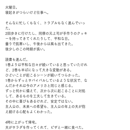
火曜日。
寝起きがつらいけど仕事へ。
そんなに忙しくもなく、トラブルもなく進んでいっ
た。
2回歩きに行けたし、同僚の元上司が手作りのクッキ
ーを持ってきてくれたりして、平和な日。
曇りで肌寒いし、午後からは風も出てきた。
後少しのこの時期が長い。
読書も進んだ。
1巻よりは平和な日々が続いていると思っていたけれ
ど、2巻も半ばになって大きな変動がある。
ひどいことが起こるシーンが続いてつらかった。
1巻からずっとサバイバルしているような状況で、な
んだかそれは今のアメリカと同じと感じる。
ずっと何かに備えて、次から次に起こることに対処
して、あるものを工夫して生きている。
その中に喜びもあるけれど、安定ではない。
主人公の、未来への希望も、主人公の年上の夫が抱
え続ける心配もよくわかった。
4時に上がって帰宅。
夫がサラダを作ってくれて、ピザと一緒に食べた。